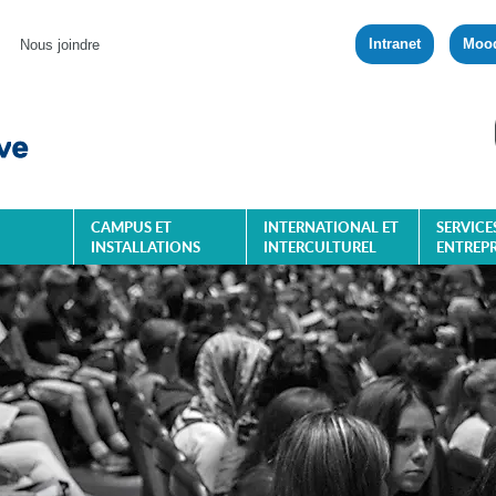
Intranet
Moo
Nous joindre
CAMPUS ET
INTERNATIONAL ET
SERVICE
INSTALLATIONS
INTERCULTUREL
ENTREPR