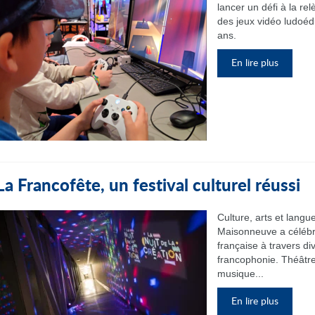
lancer un défi à la re
des jeux vidéo ludoéd
ans.
En lire plus
La Francofête, un festival culturel réussi
Culture, arts et langu
Maisonneuve a célébré 
française à travers di
francophonie. Théâtre, 
musique...
En lire plus