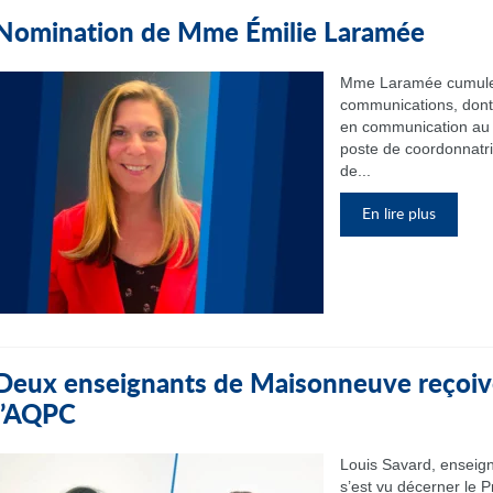
Nomination de Mme Émilie Laramée
Mme Laramée cumule 
communications, dont 
en communication au 
poste de coordonnatr
de...
En lire plus
Deux enseignants de Maisonneuve reçoive
l’AQPC
Louis Savard, enseign
s’est vu décerner le P