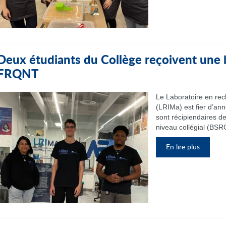
Deux étudiants du Collège reçoivent une
FRQNT
Le Laboratoire en re
(LRIMa) est fier d’an
sont récipiendaires d
niveau collégial (BSRC
En lire plus