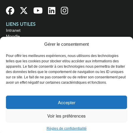
LIENS UTILES
Intranet
Moodle
Bibliothèque
Gérer le consentement
Omnivox
Pour offrir les meilleures expériences, nous utilisons des technologies
telles que les cookies pour stocker et/ou accéder aux informations des
OÙ NOUS TROUVER
appareils. Le fait de consentir à ces technologies nous permettra de traiter
Campus principal
des données telles que le comportement de navigation ou les ID uniques
3800, rue Sherbrooke Est
sur ce site. Le fait de ne pas consentir ou de retirer son consentement peut
Montréal (Québec) H1X 2A2
avoir un effet négatif sur certaines caractéristiques et fonctions.
Consultez les
heures d'ouverture
Accepter
© 2026 Collège de Maisonneuve. Tous droits réservés.
Voir les préférences
Plan du site
Règles de confidentialité
CHOISISSEZ UN PROFIL