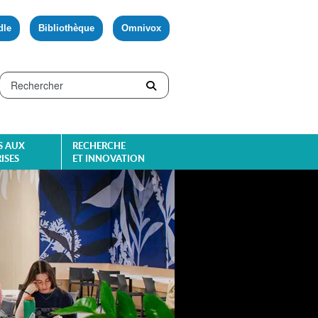
dle
Bibliothèque
Omnivox
S AUX
RECHERCHE
ISES
ET INNOVATION