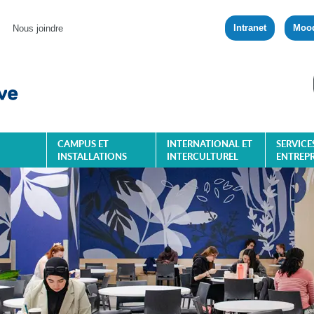
Intranet
Moo
Nous joindre
CAMPUS ET
INTERNATIONAL ET
SERVICE
INSTALLATIONS
INTERCULTUREL
ENTREPR