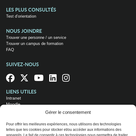
LES PLUS CONSULTÉS
Test d’orientation
NOUS JOINDRE
Trouver une personne / un service
Trouver un campus de formation
FAQ
SUIVEZ-NOUS
LIENS UTILES
Intranet
Moodle
Bibliothèque
Gérer le consentement
Omnivox
Pour offrir les meilleures expériences, nous utilisons des technologies
telles que les cookies pour stocker et/ou accéder aux informations des
OÙ NOUS TROUVER
appareils. Le fait de consentir à ces technologies nous permettra de traiter