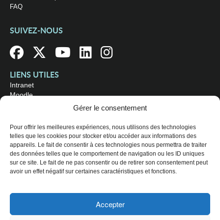
FAQ
SUIVEZ-NOUS
LIENS UTILES
Intranet
Moodle
Bibliothèque
Gérer le consentement
Omnivox
Pour offrir les meilleures expériences, nous utilisons des technologies
telles que les cookies pour stocker et/ou accéder aux informations des
OÙ NOUS TROUVER
appareils. Le fait de consentir à ces technologies nous permettra de traiter
Campus principal
des données telles que le comportement de navigation ou les ID uniques
3800, rue Sherbrooke Est
sur ce site. Le fait de ne pas consentir ou de retirer son consentement peut
Montréal (Québec) H1X 2A2
avoir un effet négatif sur certaines caractéristiques et fonctions.
Consultez les
heures d'ouverture
Accepter
© 2026 Collège de Maisonneuve. Tous droits réservés.