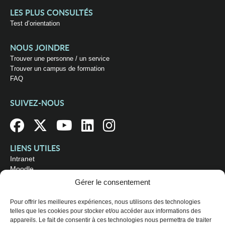
LES PLUS CONSULTÉS
Test d’orientation
NOUS JOINDRE
Trouver une personne / un service
Trouver un campus de formation
FAQ
SUIVEZ-NOUS
LIENS UTILES
Intranet
Moodle
Bibliothèque
Gérer le consentement
Omnivox
Pour offrir les meilleures expériences, nous utilisons des technologies
telles que les cookies pour stocker et/ou accéder aux informations des
OÙ NOUS TROUVER
appareils. Le fait de consentir à ces technologies nous permettra de traiter
Campus principal