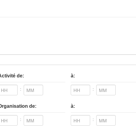
Activité de:
à:
:
:
Heures
Minutes
Heures
Minutes
Organisation de:
à:
:
:
Heures
Minutes
Heures
Minutes