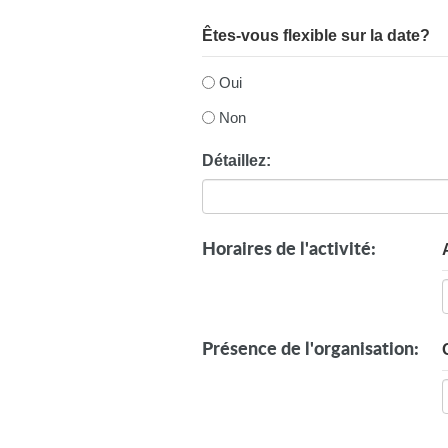
slash
MM
Êtes-vous flexible sur la date?
slash
AAAA
Oui
Non
Détaillez:
Horaires de l'activité:
Présence de l'organisation: