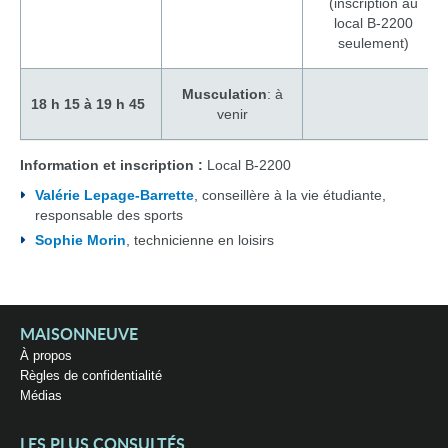
(inscription au
local B-2200
seulement)
Musculation
: à
18 h 15 à 19 h 45
venir
Information et inscription :
Local B-2200
Valérie Lepage-Barrette
,
conseillère à la vie étudiante,
responsable des sports
Sophie Morin
, technicienne en loisirs
MAISONNEUVE
À propos
Règles de confidentialité
Médias
LES PLUS CONSULTÉS