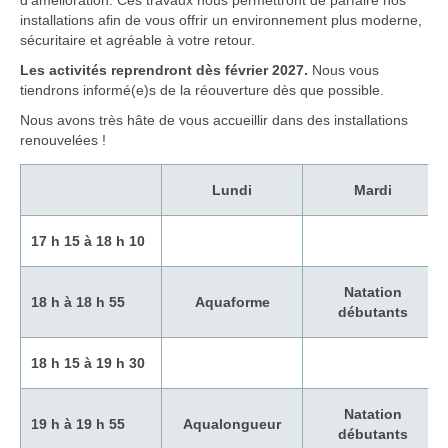
d’amélioration. Ces travaux nous permettront de parfaire nos
installations afin de vous offrir un environnement plus moderne,
sécuritaire et agréable à votre retour.
Les activités reprendront dès février 2027.
Nous vous
tiendrons informé(e)s de la réouverture dès que possible.
Nous avons très hâte de vous accueillir dans des installations
renouvelées !
Lundi
Mardi
17 h 15 à 18 h 10
Natation
18 h à 18 h 55
Aquaforme
débutants
18 h 15 à 19 h 30
Natation
19 h à 19 h 55
Aqualongueur
débutants