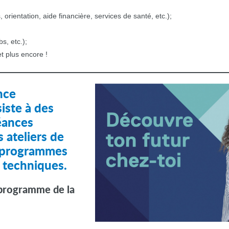
 orientation, aide financière, services de santé, etc.);
bs, etc.);
et plus encore !
nce
iste à des
éances
 ateliers de
 programmes
t techniques.
 programme de la
.