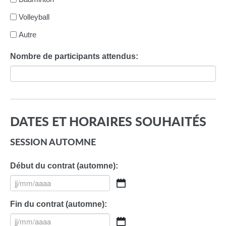
Volleyball
Autre
Nombre de participants attendus:
DATES ET HORAIRES SOUHAITÉS
SESSION AUTOMNE
Début du contrat (automne):
JJ
slash
Fin du contrat (automne):
MM
slash
JJ