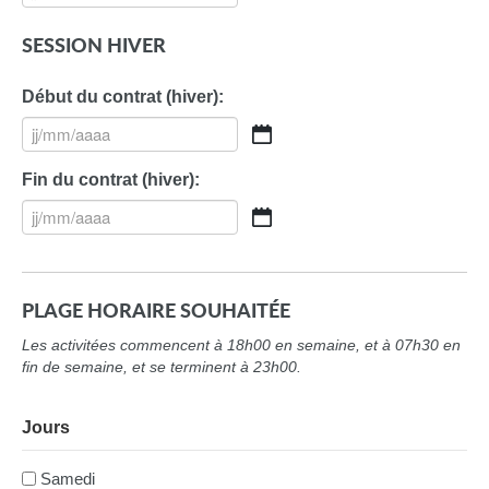
AAAA
slash
MM
SESSION HIVER
slash
AAAA
Début du contrat (hiver):
JJ
slash
Fin du contrat (hiver):
MM
slash
JJ
AAAA
slash
MM
slash
PLAGE HORAIRE SOUHAITÉE
AAAA
Les activitées commencent à 18h00 en semaine, et à 07h30 en
fin de semaine, et se terminent à 23h00.
Jours
Samedi