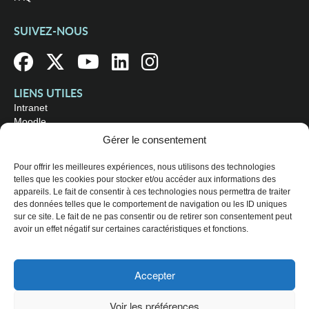
SUIVEZ-NOUS
LIENS UTILES
Intranet
Moodle
Bibliothèque
Gérer le consentement
Omnivox
Pour offrir les meilleures expériences, nous utilisons des technologies
telles que les cookies pour stocker et/ou accéder aux informations des
OÙ NOUS TROUVER
appareils. Le fait de consentir à ces technologies nous permettra de traiter
Campus principal
des données telles que le comportement de navigation ou les ID uniques
3800, rue Sherbrooke Est
sur ce site. Le fait de ne pas consentir ou de retirer son consentement peut
Montréal (Québec) H1X 2A2
avoir un effet négatif sur certaines caractéristiques et fonctions.
Consultez les
heures d'ouverture
Accepter
© 2026 Collège de Maisonneuve. Tous droits réservés.
Voir les préférences
Plan du site