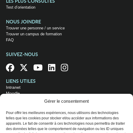
LES PLUS CONSULTÉS
Test d’orientation
NOUS JOINDRE
Trouver une personne / un service
Trouver un campus de formation
FAQ
SUIVEZ-NOUS
LIENS UTILES
Intranet
Moodle
Bibliothèque
Gérer le consentement
Omnivox
Pour offrir les meilleures expériences, nous utilisons des technologies
telles que les cookies pour stocker et/ou accéder aux informations des
OÙ NOUS TROUVER
appareils. Le fait de consentir à ces technologies nous permettra de traiter
Campus principal
des données telles que le comportement de navigation ou les ID uniques
3800, rue Sherbrooke Est