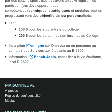
par des coachs spécialisés. À travers un suivi régulier, les
participant(e)s développeront des
compétences
techniques
,
stratégiques
et
sociales
, tout en
progressant vers des
objectifs de jeu personnalisés
.
Tarif :
150 $
pour les étudiant(e)s du collège
200 $
pour les personnes non inscrites au Collège
Inscription
en ligne
sur Omnivox ou en personne au
comptoir des Services aux étudiants au B-2200
Information :
Benoit Jobin
, conseiller à la vie étudiante,
local D-2622
MAISONNEUVE
À propos
Règles de confidentialité
Médias