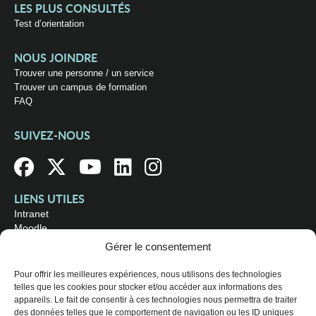
LES PLUS CONSULTÉS
Test d’orientation
NOUS JOINDRE
Trouver une personne / un service
Trouver un campus de formation
FAQ
SUIVEZ-NOUS
LIENS UTILES
Intranet
Moodle
Bibliothèque
Gérer le consentement
Omnivox
Pour offrir les meilleures expériences, nous utilisons des technologies
OÙ NOUS TROUVER
telles que les cookies pour stocker et/ou accéder aux informations des
appareils. Le fait de consentir à ces technologies nous permettra de traiter
Campus principal
des données telles que le comportement de navigation ou les ID uniques
3800, rue Sherbrooke Est