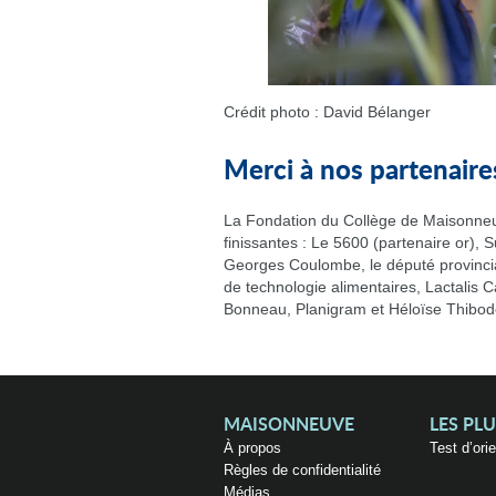
Crédit photo : David Bélanger
Merci à nos partenaire
La Fondation du Collège de Maisonneuv
finissantes : Le 5600 (partenaire or), 
Georges Coulombe, le député provincia
de technologie alimentaires, Lactalis 
Bonneau, Planigram et Héloïse Thibode
MAISONNEUVE
LES PL
À propos
Test d’ori
Règles de confidentialité
Médias