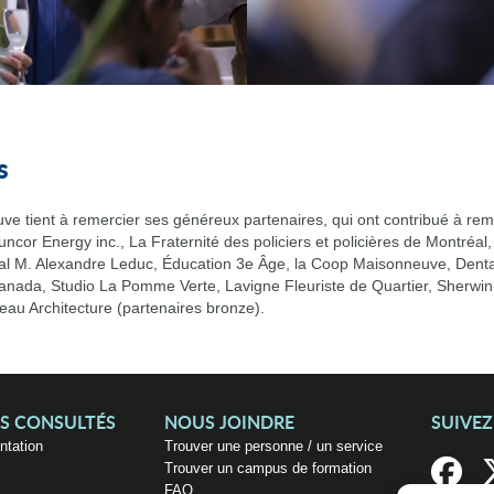
s
e tient à remercier ses généreux partenaires, qui ont contribué à re
Suncor Energy inc., La Fraternité des policiers et policières de Montréa
l M. Alexandre Leduc, Éducation 3e Âge, la Coop Maisonneuve, Dentalc
Canada, Studio La Pomme Verte, Lavigne Fleuriste de Quartier, Sherwin
au Architecture (partenaires bronze).
US CONSULTÉS
NOUS JOINDRE
SUIVE
entation
Trouver une personne / un service
Trouver un campus de formation
FAQ