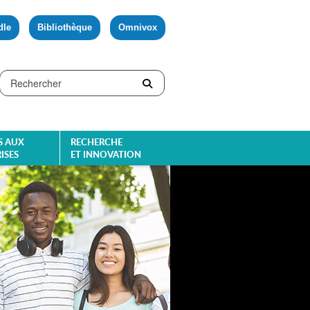
dle
Bibliothèque
Omnivox
S AUX
RECHERCHE
ISES
ET INNOVATION