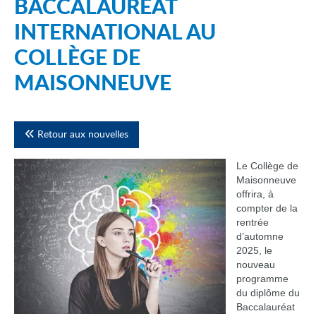
BACCALAURÉAT
INTERNATIONAL AU
COLLÈGE DE
MAISONNEUVE
Retour aux nouvelles
Le Collège de
Maisonneuve
offrira, à
compter de la
rentrée
d’automne
2025, le
nouveau
programme
du diplôme du
Baccalauréat