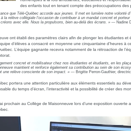
des enfants tout en tenant compte des préoccupations des p
ortance que Télé-Québec accorde aux jeunes. Il met en lumière notre volonté d’o
 à la relève collégiale l’occasion de contribuer à un mandat concret et porte
 créons avec elle. Nous la propulsons, bien au-delà des écrans. »
— Nadine D
ve ont établi des paramètres clairs afin de plonger les étudiantes et 
équipe d’élèves a consacré en moyenne une cinquantaine d’heures à ce 
uébec. L’équipe gagnante recevra notamment de la rétroaction de l’é
torat.
gement concret et mobilisateur chez nos étudiantes et étudiants, en les plaça
nneuve maintient et renforce également sa contribution au sein de son écos
ant une relève consciente de son impact. »
— Brigitte Perron-Gauthier, directr
ébec portera une attention particulière aux éléments essentiels au déve
ble du temps d’écran, l’interactivité et la possibilité de créer des mo
ai prochain au Collège de Maisonneuve lors d’une exposition ouverte au
ébec.