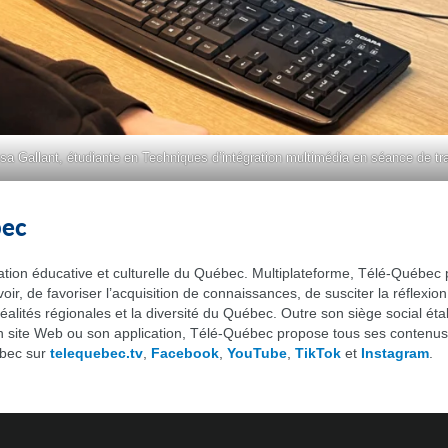
sa Gallant, étudiante en Techniques d’intégration multimédia en séance de tra
bec
ation éducative et culturelle du Québec. Multiplateforme, Télé-Québ
voir, de favoriser l’acquisition de connaissances, de susciter la réflexion
es réalités régionales et la diversité du Québec. Outre son siège social ét
 site Web ou son application, Télé-Québec propose tous ses contenus v
ébec sur
telequebec.tv
,
Facebook
,
YouTube
,
TikTok
et
Instagram
.