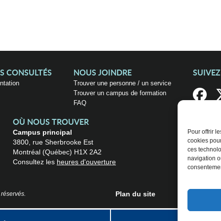
US CONSULTÉS
NOUS JOINDRE
SUIVE
entation
Trouver une personne / un service
Trouver un campus de formation
FAQ
OÙ NOUS TROUVER
Campus principal
Pour offrir 
cookies pour
3800, rue Sherbrooke Est
ces technolo
Montréal (Québec) H1X 2A2
navigation ou
Consultez les
heures d'ouverture
consentement
Plan du site
 réservés.