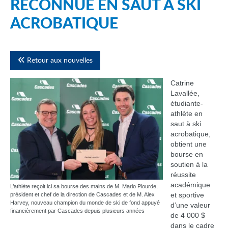
RECONNUE EN SAUT À SKI
ACROBATIQUE
Retour aux nouvelles
Catrine
Lavallée,
étudiante-
athlète en
saut à ski
acrobatique,
obtient une
bourse en
soutien à la
réussite
académique
L’athlète reçoit ici sa bourse des mains de M. Mario Plourde,
et sportive
président et chef de la direction de Cascades et de M. Alex
Harvey, nouveau champion du monde de ski de fond appuyé
d’une valeur
financièrement par Cascades depuis plusieurs années
de 4 000 $
dans le cadre