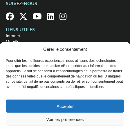
SUIVEZ-NOUS
LIENS UTILES
Intranet
Moodle
Bibliothèque
Gérer le consentement
Omnivox
Pour offrir les meilleures expériences, nous utilisons des technologies
telles que les cookies pour stocker et/ou accéder aux informations des
OÙ NOUS TROUVER
appareils. Le fait de consentir à ces technologies nous permettra de traiter
Campus principal
des données telles que le comportement de navigation ou les ID uniques
3800, rue Sherbrooke Est
sur ce site. Le fait de ne pas consentir ou de retirer son consentement peut
Montréal (Québec) H1X 2A2
avoir un effet négatif sur certaines caractéristiques et fonctions.
Consultez les
heures d'ouverture
Accepter
© 2026 Collège de Maisonneuve. Tous droits réservés.
Voir les préférences
Plan du site