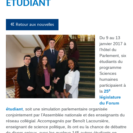
ÉTUDIANT
Retour aux nouvelles
Du 9 au 13
janvier 2017 à
l’hôtel du
Parlement, six
étudiants du
programme
Sciences
humaines
participaient à
e
la
25
législature
du Forum
étudiant
, soit une simulation parlementaire organisée
conjointement par l’Assemblée nationale et des enseignants du
réseau collégial. Accompagnés par Benoît Lacoursière,
enseignant de science politique, ils ont eu la chance de débattre
de divers enjeux, avec les quelque 145 autres étudiants en