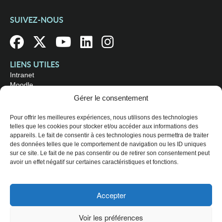
SUIVEZ-NOUS
LIENS UTILES
Intranet
Moodle
Bibliothèque
Gérer le consentement
Omnivox
Pour offrir les meilleures expériences, nous utilisons des technologies
telles que les cookies pour stocker et/ou accéder aux informations des
OÙ NOUS TROUVER
appareils. Le fait de consentir à ces technologies nous permettra de traiter
Campus principal
des données telles que le comportement de navigation ou les ID uniques
3800, rue Sherbrooke Est
sur ce site. Le fait de ne pas consentir ou de retirer son consentement peut
Montréal (Québec) H1X 2A2
avoir un effet négatif sur certaines caractéristiques et fonctions.
Consultez les
heures d'ouverture
Accepter
© 2026 Collège de Maisonneuve. Tous droits réservés.
Voir les préférences
Plan du site