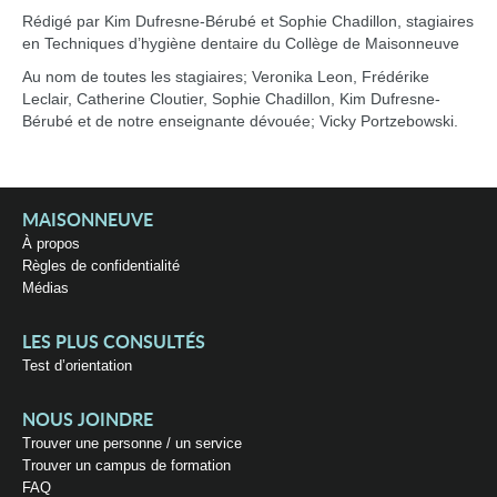
Rédigé par Kim Dufresne-Bérubé et Sophie Chadillon, stagiaires
en Techniques d’hygiène dentaire du Collège de Maisonneuve
Au nom de toutes les stagiaires; Veronika Leon, Frédérike
Leclair, Catherine Cloutier, Sophie Chadillon, Kim Dufresne-
Bérubé et de notre enseignante dévouée; Vicky Portzebowski.
MAISONNEUVE
À propos
Règles de confidentialité
Médias
LES PLUS CONSULTÉS
Test d’orientation
NOUS JOINDRE
Trouver une personne / un service
Trouver un campus de formation
FAQ