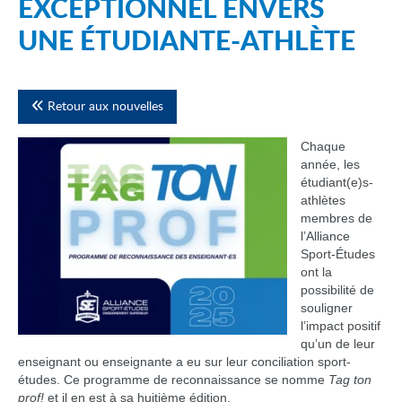
EXCEPTIONNEL ENVERS
UNE ÉTUDIANTE-ATHLÈTE
Retour aux nouvelles
Chaque
année, les
étudiant(e)s-
athlètes
membres de
l’Alliance
Sport-Études
ont la
possibilité de
souligner
l’impact positif
qu’un de leur
enseignant ou enseignante a eu sur leur conciliation sport-
études. Ce programme de reconnaissance se nomme
Tag ton
prof!
et il en est à sa huitième édition.