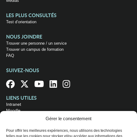
Médias
LES PLUS CONSULTÉS
Test d’orientation
NOUS JOINDRE
Trouver une personne / un service
Trouver un campus de formation
FAQ
SUIVEZ-NOUS
LIENS UTILES
Intranet
Moodle
Bibliothèque
Gérer le consentement
Omnivox
Pour offrir les meilleures expériences, nous utilisons des technologies
telles que les cookies pour stocker et/ou accéder aux informations des
OÙ NOUS TROUVER