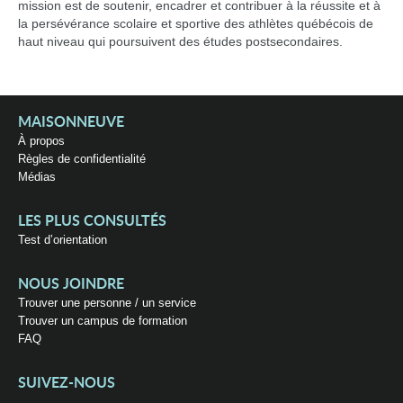
mission est de soutenir, encadrer et contribuer à la réussite et à
la persévérance scolaire et sportive des athlètes québécois de
haut niveau qui poursuivent des études postsecondaires.
MAISONNEUVE
À propos
Règles de confidentialité
Médias
LES PLUS CONSULTÉS
Test d’orientation
NOUS JOINDRE
Trouver une personne / un service
Trouver un campus de formation
FAQ
SUIVEZ-NOUS