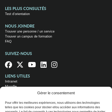
LES PLUS CONSULTÉS
Test d’orientation
NOUS JOINDRE
Trouver une personne / un service
Trouver un campus de formation
FAQ
SUIVEZ-NOUS
LIENS UTILES
Intranet
Moodle
Bibliothèque
Gérer le consentement
Omnivox
Pour offrir les meilleures expériences, nous utilisons des technologies
telles que les cookies pour stocker et/ou accéder aux informations des
OÙ NOUS TROUVER
appareils. Le fait de consentir à ces technologies nous permettra de traiter