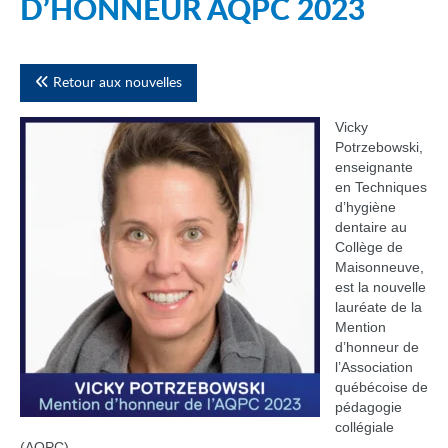
D’HONNEUR AQPC 2023
Retour aux nouvelles
Vicky
Potrzebowski,
enseignante
en Techniques
d’hygiène
dentaire au
Collège de
Maisonneuve,
est la nouvelle
lauréate de la
Mention
d’honneur de
l’Association
québécoise de
pédagogie
collégiale
(AQPC).