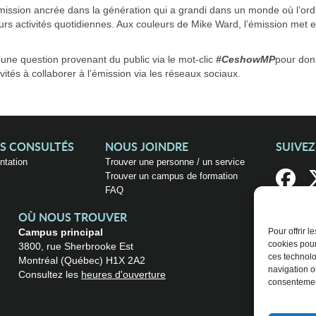
ssion ancrée dans la génération qui a grandi dans un monde où l’ordina
s activités quotidiennes. Aux couleurs de Mike Ward, l’émission met en 
d’une question provenant du public via le mot-clic
#CeshowMP
pour donn
ités à collaborer à l’émission via les réseaux sociaux.
US CONSULTÉS
NOUS JOINDRE
SUIVE
entation
Trouver une personne / un service
Trouver un campus de formation
FAQ
OÙ NOUS TROUVER
Campus principal
Pour offrir 
cookies pour
3800, rue Sherbrooke Est
ces technolo
Montréal (Québec) H1X 2A2
navigation ou
Consultez les
heures d'ouverture
consentement