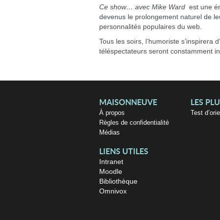
Ce show… avec Mike Ward
est une émi
devenus le prolongement naturel de leur
personnalités populaires du web.
Tous les soirs, l’humoriste s’inspirera 
téléspectateurs seront constamment inv
MAISONNEUVE
LES PL
À propos
Test d’ori
Règles de confidentialité
Médias
LIENS UTILES
Intranet
Moodle
Bibliothèque
Omnivox