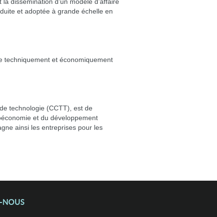
et la dissémination d’un modèle d’affaire
oduite et adoptée à grande échelle en
viable techniquement et économiquement
de technologie (CCTT), est de
bioéconomie et du développement
agne ainsi les entreprises pour les
Z-NOUS