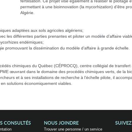
fertilisation. Ce projet vise également à réaliser le pilotage 
permettant à une bioinnovation (la mycorhization) d’être pr
Algérie.
ques adaptées aux sols agricoles algériens;
 avec les différentes parties prenantes et piloter un modèle d’affaire 
 mycorhizes endémiques;
ie promouvant la dissémination du modèle d’affaire à grande échelle.
océdés chimiques du Québec (CÉPROCQ), centre collégial de transfert 
 des PME œuvrant dans le domaine des procédés chimiques verts, de la 
rcheurs et à ses installations de recherche à l’échelle pilote, il accomp
es en solutions économiquement viables.
US CONSULTÉS
NOUS JOINDRE
SUIVE
entation
Trouver une personne / un service