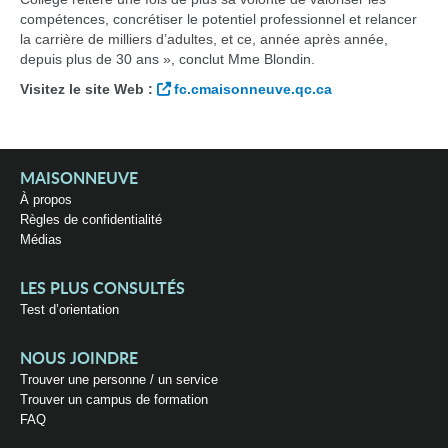
compétences, concrétiser le potentiel professionnel et relancer
la carrière de milliers d’adultes, et ce, année après année,
depuis plus de 30 ans », conclut Mme Blondin.
Visitez le site Web :
fc.cmaisonneuve.qc.ca
MAISONNEUVE
À propos
Règles de confidentialité
Médias
LES PLUS CONSULTÉS
Test d’orientation
NOUS JOINDRE
Trouver une personne / un service
Trouver un campus de formation
FAQ