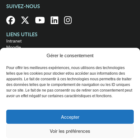
SUIVEZ-NOUS
LIENS UTILES
Intranet
Moodle
Bibliothèque
Gérer le consentement
Omnivox
Pour offrir les meilleures expériences, nous utilisons des technologies
telles que les cookies pour stocker et/ou accéder aux informations des
OÙ NOUS TROUVER
appareils. Le fait de consentir à ces technologies nous permettra de traiter
Campus principal
des données telles que le comportement de navigation ou les ID uniques
3800, rue Sherbrooke Est
sur ce site. Le fait de ne pas consentir ou de retirer son consentement peut
Montréal (Québec) H1X 2A2
avoir un effet négatif sur certaines caractéristiques et fonctions.
Consultez les
heures d'ouverture
Accepter
© 2026 Collège de Maisonneuve. Tous droits réservés.
Voir les préférences
Plan du site