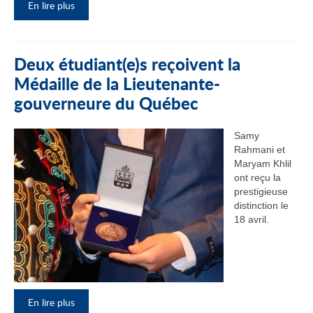
En lire plus
Deux étudiant(e)s reçoivent la
Médaille de la Lieutenante-
gouverneure du Québec
Samy
Rahmani et
Maryam Khlil
ont reçu la
prestigieuse
distinction le
18 avril.
En lire plus