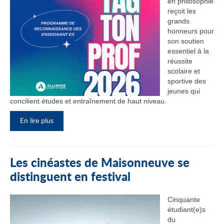
en philosophie
reçoit les
grands
honneurs pour
son soutien
essentiel à la
réussite
scolaire et
sportive des
jeunes qui
concilient études et entraînement de haut niveau.
En lire plus
Les cinéastes de Maisonneuve se
distinguent en festival
Cinquante
étudiant(e)s
du