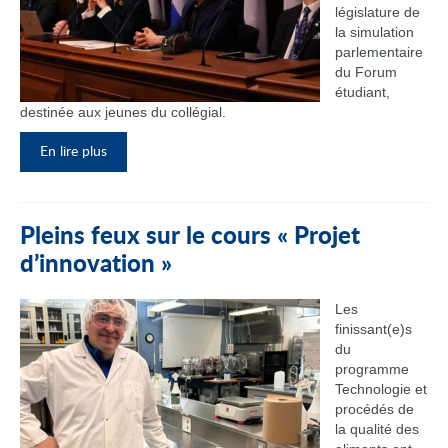
législature de
la simulation
parlementaire
du Forum
étudiant,
destinée aux jeunes du collégial.
En lire plus
Pleins feux sur le cours « Projet
d’innovation »
Les
finissant(e)s
du
programme
Technologie et
procédés de
la qualité des