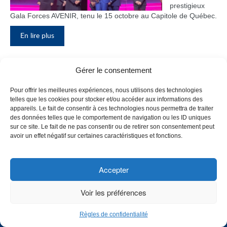
prestigieux
Gala Forces AVENIR, tenu le 15 octobre au Capitole de Québec.
En lire plus
Gérer le consentement
Inauguration du nouveau pavillon, le
Pour offrir les meilleures expériences, nous utilisons des technologies
bloc F
telles que les cookies pour stocker et/ou accéder aux informations des
appareils. Le fait de consentir à ces technologies nous permettra de traiter
Le Collège de
des données telles que le comportement de navigation ou les ID uniques
Maisonneuve
sur ce site. Le fait de ne pas consentir ou de retirer son consentement peut
a inauguré
avoir un effet négatif sur certaines caractéristiques et fonctions.
son tout
nouveau
pavillon, le
Accepter
bloc F, en
présence de
Voir les préférences
plusieurs
membres du
Règles de confidentialité
personnel,
CHOISISSEZ UN PROFIL