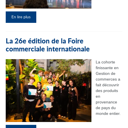
En lire plus
La 26e édition de la Foire
commerciale internationale
La cohorte
finissante en
Gestion de
commerces a
fait découvrir
des produits
en
provenance
de pays du
monde entier.