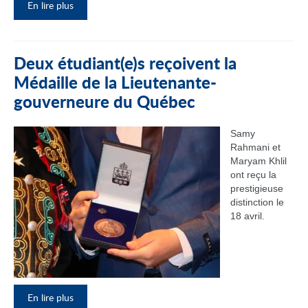
En lire plus
Deux étudiant(e)s reçoivent la
Médaille de la Lieutenante-
gouverneure du Québec
Samy
Rahmani et
Maryam Khlil
ont reçu la
prestigieuse
distinction le
18 avril.
En lire plus