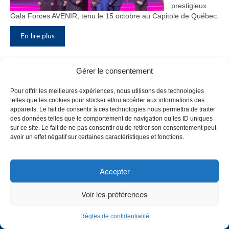
prestigieux
Gala Forces AVENIR, tenu le 15 octobre au Capitole de Québec.
En lire plus
Gérer le consentement
Inauguration du nouveau pavillon, le
Pour offrir les meilleures expériences, nous utilisons des technologies
bloc F
telles que les cookies pour stocker et/ou accéder aux informations des
appareils. Le fait de consentir à ces technologies nous permettra de traiter
Le Collège de
des données telles que le comportement de navigation ou les ID uniques
Maisonneuve
sur ce site. Le fait de ne pas consentir ou de retirer son consentement peut
a inauguré
avoir un effet négatif sur certaines caractéristiques et fonctions.
son tout
nouveau
pavillon, le
Accepter
bloc F, en
présence de
Voir les préférences
plusieurs
membres du
Règles de confidentialité
personnel,
CHOISISSEZ UN PROFIL