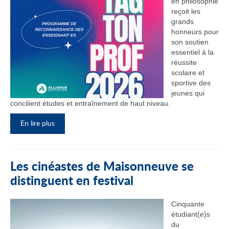
en philosophie
reçoit les
grands
honneurs pour
son soutien
essentiel à la
réussite
scolaire et
sportive des
jeunes qui
concilient études et entraînement de haut niveau.
En lire plus
Les cinéastes de Maisonneuve se
distinguent en festival
Cinquante
étudiant(e)s
du