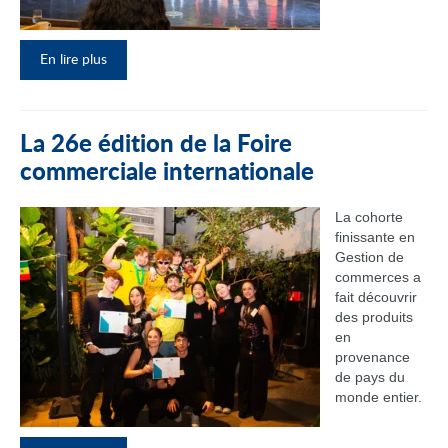
En lire plus
La 26e édition de la Foire
commerciale internationale
La cohorte
finissante en
Gestion de
commerces a
fait découvrir
des produits
en
provenance
de pays du
monde entier.