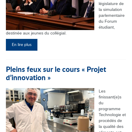
législature de
la simulation
parlementaire
du Forum
étudiant,
destinée aux jeunes du collégial.
En lire plus
Pleins feux sur le cours « Projet
d’innovation »
Les
finissant(e)s
du
programme
Technologie et
procédés de
la qualité des