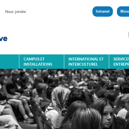
Intranet
Moo
Nous joindre
CAMPUS ET
INTERNATIONAL ET
SERVICE
INSTALLATIONS
INTERCULTUREL
ENTREPR