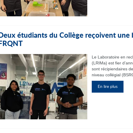
Deux étudiants du Collège reçoivent une
FRQNT
Le Laboratoire en re
(LRIMa) est fier d’an
sont récipiendaires d
niveau collégial (BSRC
En lire plus