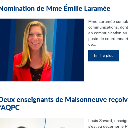
Nomination de Mme Émilie Laramée
Mme Laramée cumule 
communications, dont 
en communication au 
poste de coordonnatr
de...
En lire plus
Deux enseignants de Maisonneuve reçoive
l’AQPC
Louis Savard, enseign
s’est vu décerner le P