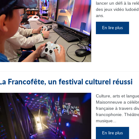
lancer un défi à la re
des jeux vidéo ludoéd
ans.
En lire plus
La Francofête, un festival culturel réussi
Culture, arts et langu
Maisonneuve a célébré 
française à travers di
francophonie. Théâtre, 
musique...
En lire plus