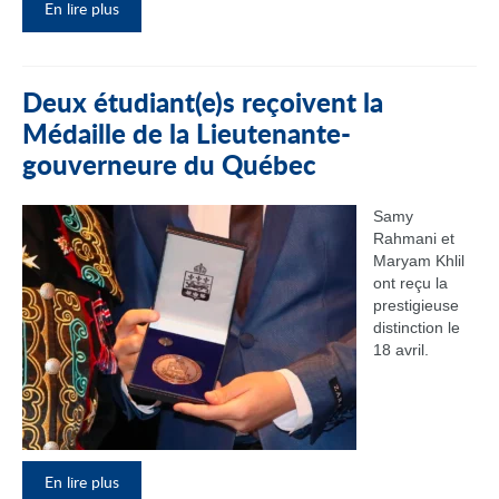
En lire plus
Deux étudiant(e)s reçoivent la
Médaille de la Lieutenante-
gouverneure du Québec
Samy
Rahmani et
Maryam Khlil
ont reçu la
prestigieuse
distinction le
18 avril.
En lire plus