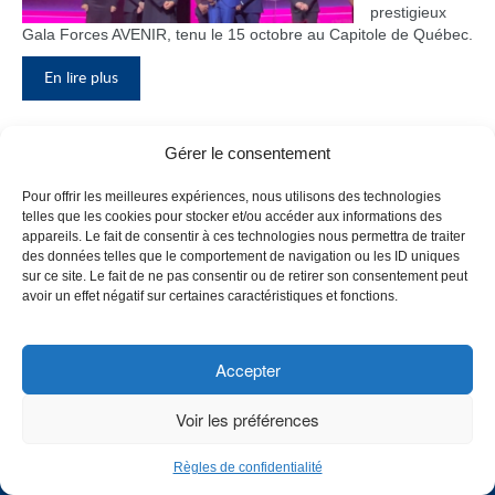
prestigieux
Gala Forces AVENIR, tenu le 15 octobre au Capitole de Québec.
En lire plus
Gérer le consentement
Inauguration du nouveau pavillon, le
Pour offrir les meilleures expériences, nous utilisons des technologies
bloc F
telles que les cookies pour stocker et/ou accéder aux informations des
appareils. Le fait de consentir à ces technologies nous permettra de traiter
Le Collège de
des données telles que le comportement de navigation ou les ID uniques
Maisonneuve
sur ce site. Le fait de ne pas consentir ou de retirer son consentement peut
a inauguré
avoir un effet négatif sur certaines caractéristiques et fonctions.
son tout
nouveau
pavillon, le
Accepter
bloc F, en
présence de
Voir les préférences
plusieurs
membres du
Règles de confidentialité
personnel,
CHOISISSEZ UN PROFIL