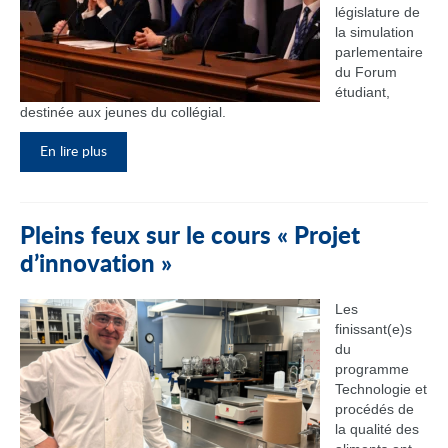
législature de
la simulation
parlementaire
du Forum
étudiant,
destinée aux jeunes du collégial.
En lire plus
Pleins feux sur le cours « Projet
d’innovation »
Les
finissant(e)s
du
programme
Technologie et
procédés de
la qualité des