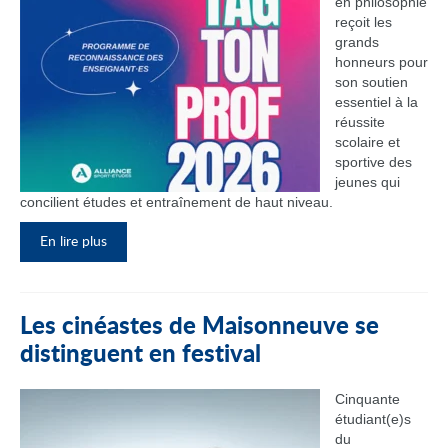
en philosophie
reçoit les
grands
honneurs pour
son soutien
essentiel à la
réussite
scolaire et
sportive des
jeunes qui
concilient études et entraînement de haut niveau.
En lire plus
Les cinéastes de Maisonneuve se
distinguent en festival
Cinquante
étudiant(e)s
du