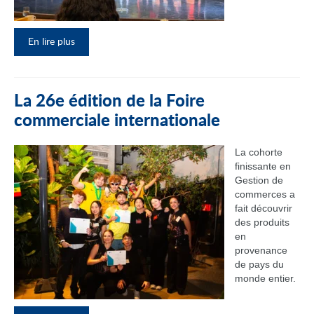
En lire plus
La 26e édition de la Foire
commerciale internationale
La cohorte
finissante en
Gestion de
commerces a
fait découvrir
des produits
en
provenance
de pays du
monde entier.