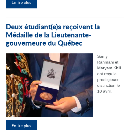
En lire plus
Deux étudiant(e)s reçoivent la
Médaille de la Lieutenante-
gouverneure du Québec
Samy
Rahmani et
Maryam Khlil
ont reçu la
prestigieuse
distinction le
18 avril.
En lire plus