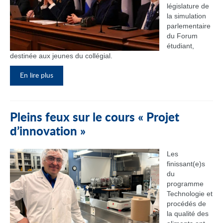
législature de
la simulation
parlementaire
du Forum
étudiant,
destinée aux jeunes du collégial.
En lire plus
Pleins feux sur le cours « Projet
d’innovation »
Les
finissant(e)s
du
programme
Technologie et
procédés de
la qualité des