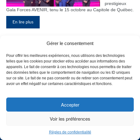
prestigieux
Gala Forces AVENIR, tenu le 15 octobre au Capitole de Québec.
En lire plus
Gérer le consentement
Inauguration du nouveau pavillon, le
Pour offrir les meilleures expériences, nous utilisons des technologies
bloc F
telles que les cookies pour stocker et/ou accéder aux informations des
appareils. Le fait de consentir à ces technologies nous permettra de traiter
Le Collège de
des données telles que le comportement de navigation ou les ID uniques
Maisonneuve
sur ce site. Le fait de ne pas consentir ou de retirer son consentement peut
a inauguré
avoir un effet négatif sur certaines caractéristiques et fonctions.
son tout
nouveau
pavillon, le
Accepter
bloc F, en
présence de
Voir les préférences
plusieurs
membres du
Règles de confidentialité
personnel,
CHOISISSEZ UN PROFIL