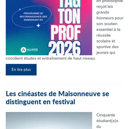
en philosophie
reçoit les
grands
honneurs pour
son soutien
essentiel à la
réussite
scolaire et
sportive des
jeunes qui
concilient études et entraînement de haut niveau.
En lire plus
Les cinéastes de Maisonneuve se
distinguent en festival
Cinquante
étudiant(e)s
du