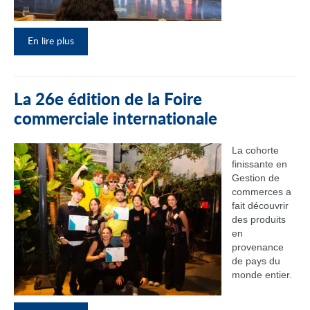
En lire plus
La 26e édition de la Foire
commerciale internationale
La cohorte
finissante en
Gestion de
commerces a
fait découvrir
des produits
en
provenance
de pays du
monde entier.