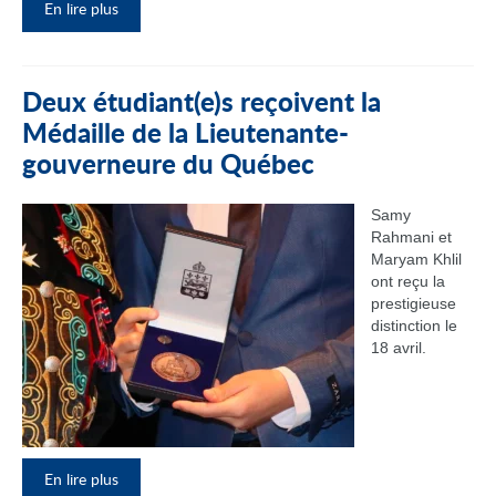
En lire plus
Deux étudiant(e)s reçoivent la
Médaille de la Lieutenante-
gouverneure du Québec
Samy
Rahmani et
Maryam Khlil
ont reçu la
prestigieuse
distinction le
18 avril.
En lire plus