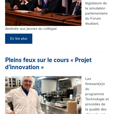
législature de
la simulation
parlementaire
du Forum
étudiant,
destinée aux jeunes du collégial.
En lire plus
Pleins feux sur le cours « Projet
d’innovation »
Les
finissant(e)s
du
programme
Technologie et
procédés de
la qualité des