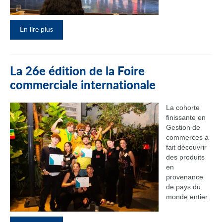
En lire plus
La 26e édition de la Foire
commerciale internationale
La cohorte
finissante en
Gestion de
commerces a
fait découvrir
des produits
en
provenance
de pays du
monde entier.