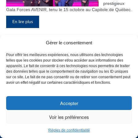
prestigieux
Gala Forces AVENIR, tenu le 15 octobre au Capitole de Québec.
En lire plus
Gérer le consentement
Inauguration du nouveau pavillon, le
Pour offrir les meilleures expériences, nous utilisons des technologies
bloc F
telles que les cookies pour stocker et/ou accéder aux informations des
appareils. Le fait de consentir à ces technologies nous permettra de traiter
Le Collège de
des données telles que le comportement de navigation ou les ID uniques
Maisonneuve
sur ce site. Le fait de ne pas consentir ou de retirer son consentement peut
a inauguré
avoir un effet négatif sur certaines caractéristiques et fonctions.
son tout
nouveau
pavillon, le
Accepter
bloc F, en
présence de
Voir les préférences
plusieurs
membres du
Règles de confidentialité
personnel,
CHOISISSEZ UN PROFIL