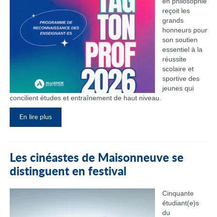
en philosophie
reçoit les
grands
honneurs pour
son soutien
essentiel à la
réussite
scolaire et
sportive des
jeunes qui
concilient études et entraînement de haut niveau.
En lire plus
Les cinéastes de Maisonneuve se
distinguent en festival
Cinquante
étudiant(e)s
du