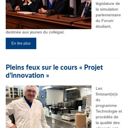
législature de
la simulation
parlementaire
du Forum
étudiant,
destinée aux jeunes du collégial.
En lire plus
Pleins feux sur le cours « Projet
d’innovation »
Les
finissant(e)s
du
programme
Technologie et
procédés de
la qualité des