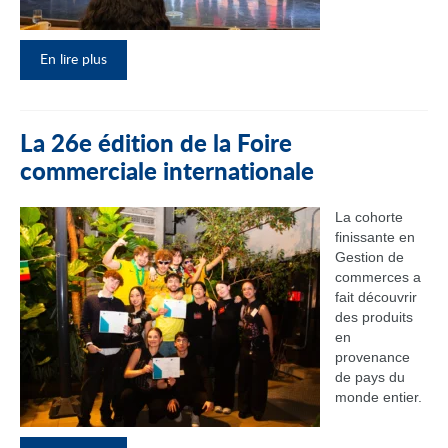
En lire plus
La 26e édition de la Foire
commerciale internationale
La cohorte
finissante en
Gestion de
commerces a
fait découvrir
des produits
en
provenance
de pays du
monde entier.