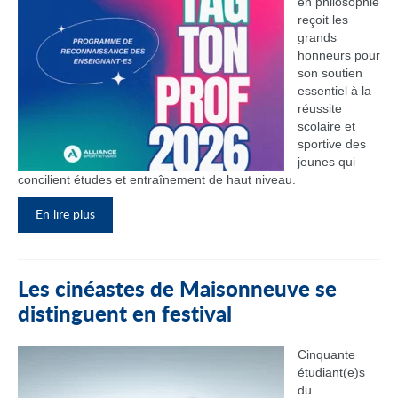
en philosophie
reçoit les
grands
honneurs pour
son soutien
essentiel à la
réussite
scolaire et
sportive des
jeunes qui
concilient études et entraînement de haut niveau.
En lire plus
Les cinéastes de Maisonneuve se
distinguent en festival
Cinquante
étudiant(e)s
du