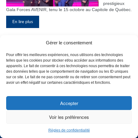
prestigieux
Gala Forces AVENIR, tenu le 15 octobre au Capitole de Québec.
En lire plus
Gérer le consentement
Inauguration du nouveau pavillon, le
Pour offrir les meilleures expériences, nous utilisons des technologies
bloc F
telles que les cookies pour stocker et/ou accéder aux informations des
appareils. Le fait de consentir à ces technologies nous permettra de traiter
Le Collège de
des données telles que le comportement de navigation ou les ID uniques
Maisonneuve
sur ce site. Le fait de ne pas consentir ou de retirer son consentement peut
a inauguré
avoir un effet négatif sur certaines caractéristiques et fonctions.
son tout
nouveau
pavillon, le
Accepter
bloc F, en
présence de
Voir les préférences
plusieurs
membres du
Règles de confidentialité
personnel,
CHOISISSEZ UN PROFIL