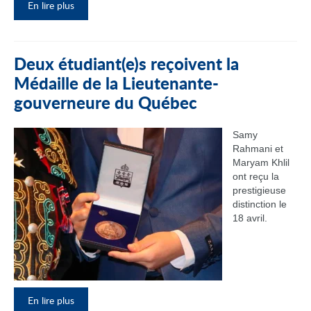
En lire plus
Deux étudiant(e)s reçoivent la
Médaille de la Lieutenante-
gouverneure du Québec
Samy
Rahmani et
Maryam Khlil
ont reçu la
prestigieuse
distinction le
18 avril.
En lire plus