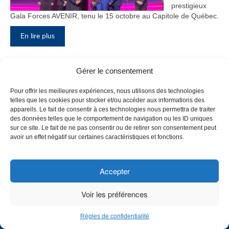
prestigieux
Gala Forces AVENIR, tenu le 15 octobre au Capitole de Québec.
En lire plus
Gérer le consentement
Inauguration du nouveau pavillon, le
Pour offrir les meilleures expériences, nous utilisons des technologies
bloc F
telles que les cookies pour stocker et/ou accéder aux informations des
appareils. Le fait de consentir à ces technologies nous permettra de traiter
Le Collège de
des données telles que le comportement de navigation ou les ID uniques
Maisonneuve
sur ce site. Le fait de ne pas consentir ou de retirer son consentement peut
a inauguré
avoir un effet négatif sur certaines caractéristiques et fonctions.
son tout
nouveau
pavillon, le
Accepter
bloc F, en
présence de
Voir les préférences
plusieurs
membres du
Règles de confidentialité
personnel,
CHOISISSEZ UN PROFIL