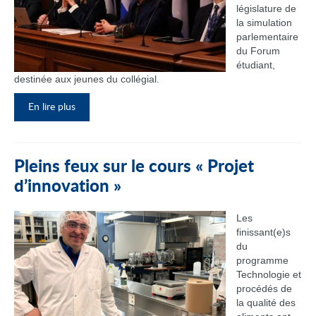
législature de
la simulation
parlementaire
du Forum
étudiant,
destinée aux jeunes du collégial.
En lire plus
Pleins feux sur le cours « Projet
d’innovation »
Les
finissant(e)s
du
programme
Technologie et
procédés de
la qualité des