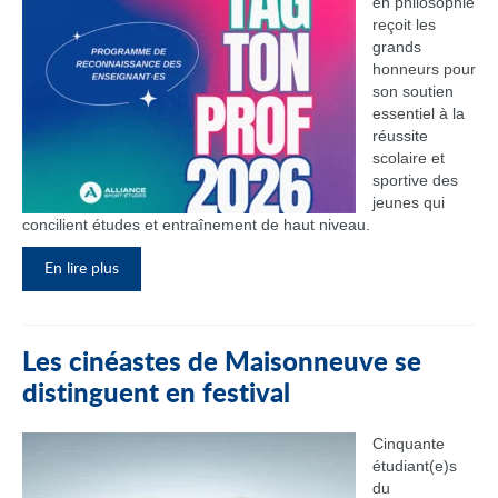
en philosophie
reçoit les
grands
honneurs pour
son soutien
essentiel à la
réussite
scolaire et
sportive des
jeunes qui
concilient études et entraînement de haut niveau.
En lire plus
Les cinéastes de Maisonneuve se
distinguent en festival
Cinquante
étudiant(e)s
du