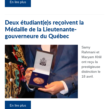
En lire plus
Deux étudiant(e)s reçoivent la
Médaille de la Lieutenante-
gouverneure du Québec
Samy
Rahmani et
Maryam Khlil
ont reçu la
prestigieuse
distinction le
18 avril.
En lire plus