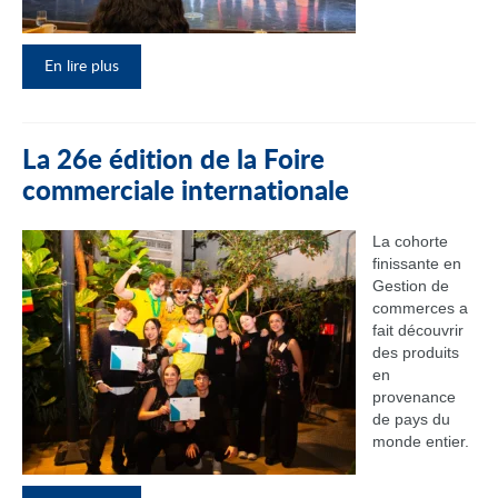
En lire plus
La 26e édition de la Foire
commerciale internationale
La cohorte
finissante en
Gestion de
commerces a
fait découvrir
des produits
en
provenance
de pays du
monde entier.