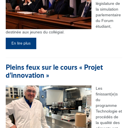
législature de
la simulation
parlementaire
du Forum
étudiant,
destinée aux jeunes du collégial.
En lire plus
Pleins feux sur le cours « Projet
d’innovation »
Les
finissant(e)s
du
programme
Technologie et
procédés de
la qualité des