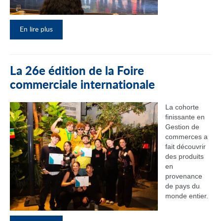
En lire plus
La 26e édition de la Foire
commerciale internationale
La cohorte
finissante en
Gestion de
commerces a
fait découvrir
des produits
en
provenance
de pays du
monde entier.