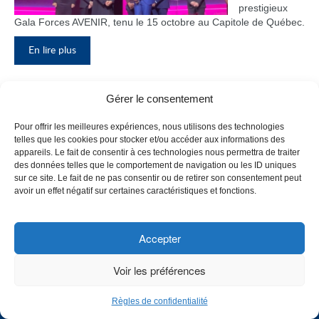
prestigieux
Gala Forces AVENIR, tenu le 15 octobre au Capitole de Québec.
En lire plus
Gérer le consentement
Inauguration du nouveau pavillon, le
Pour offrir les meilleures expériences, nous utilisons des technologies
bloc F
telles que les cookies pour stocker et/ou accéder aux informations des
appareils. Le fait de consentir à ces technologies nous permettra de traiter
Le Collège de
des données telles que le comportement de navigation ou les ID uniques
Maisonneuve
sur ce site. Le fait de ne pas consentir ou de retirer son consentement peut
a inauguré
avoir un effet négatif sur certaines caractéristiques et fonctions.
son tout
nouveau
pavillon, le
Accepter
bloc F, en
présence de
Voir les préférences
plusieurs
membres du
Règles de confidentialité
personnel,
CHOISISSEZ UN PROFIL