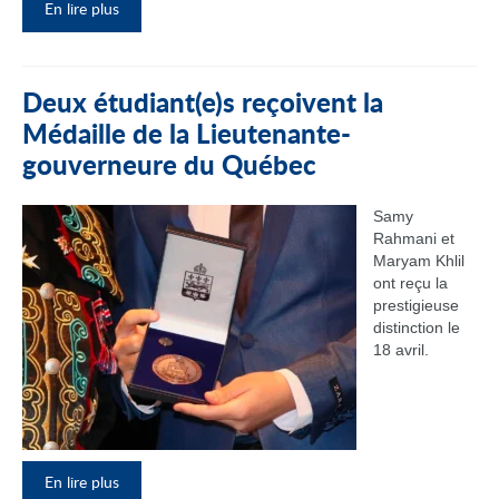
En lire plus
Deux étudiant(e)s reçoivent la
Médaille de la Lieutenante-
gouverneure du Québec
Samy
Rahmani et
Maryam Khlil
ont reçu la
prestigieuse
distinction le
18 avril.
En lire plus