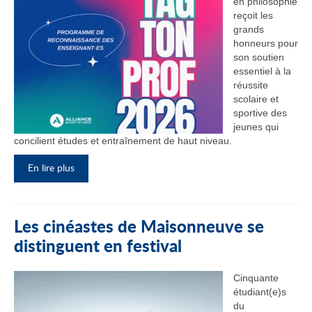
en philosophie
reçoit les
grands
honneurs pour
son soutien
essentiel à la
réussite
scolaire et
sportive des
jeunes qui
concilient études et entraînement de haut niveau.
En lire plus
Les cinéastes de Maisonneuve se
distinguent en festival
Cinquante
étudiant(e)s
du