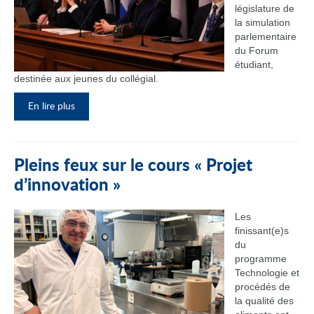
législature de
la simulation
parlementaire
du Forum
étudiant,
destinée aux jeunes du collégial.
En lire plus
Pleins feux sur le cours « Projet
d’innovation »
Les
finissant(e)s
du
programme
Technologie et
procédés de
la qualité des