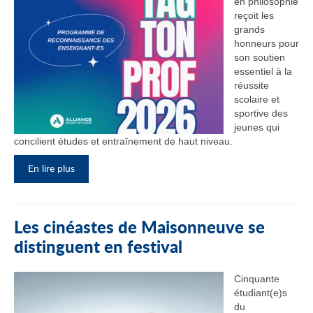
en philosophie
reçoit les
grands
honneurs pour
son soutien
essentiel à la
réussite
scolaire et
sportive des
jeunes qui
concilient études et entraînement de haut niveau.
En lire plus
Les cinéastes de Maisonneuve se
distinguent en festival
Cinquante
étudiant(e)s
du