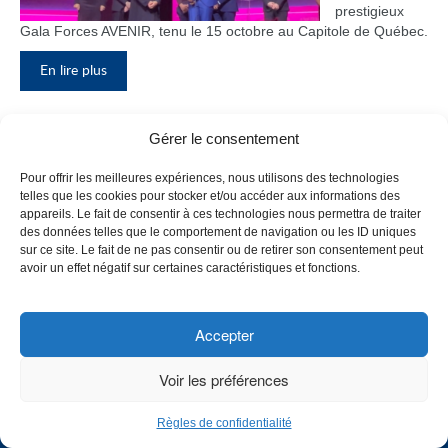
prestigieux
Gala Forces AVENIR, tenu le 15 octobre au Capitole de Québec.
En lire plus
Gérer le consentement
Inauguration du nouveau pavillon, le
Pour offrir les meilleures expériences, nous utilisons des technologies
bloc F
telles que les cookies pour stocker et/ou accéder aux informations des
appareils. Le fait de consentir à ces technologies nous permettra de traiter
Le Collège de
des données telles que le comportement de navigation ou les ID uniques
Maisonneuve
sur ce site. Le fait de ne pas consentir ou de retirer son consentement peut
a inauguré
avoir un effet négatif sur certaines caractéristiques et fonctions.
son tout
nouveau
pavillon, le
Accepter
bloc F, en
présence de
Voir les préférences
plusieurs
membres du
Règles de confidentialité
personnel,
CHOISISSEZ UN PROFIL