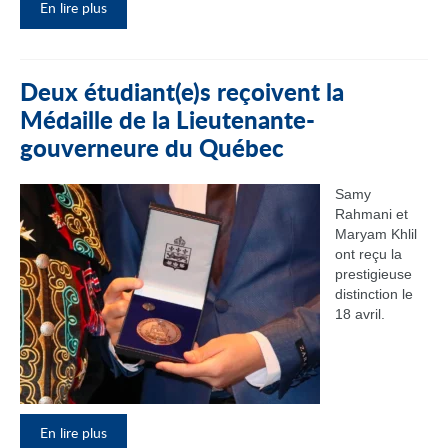
En lire plus
Deux étudiant(e)s reçoivent la
Médaille de la Lieutenante-
gouverneure du Québec
Samy
Rahmani et
Maryam Khlil
ont reçu la
prestigieuse
distinction le
18 avril.
En lire plus