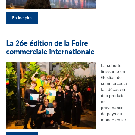
En lire plus
La 26e édition de la Foire
commerciale internationale
La cohorte
finissante en
Gestion de
commerces a
fait découvrir
des produits
en
provenance
de pays du
monde entier.