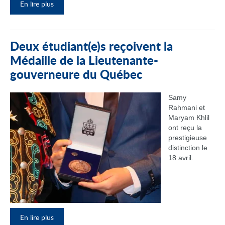
En lire plus
Deux étudiant(e)s reçoivent la
Médaille de la Lieutenante-
gouverneure du Québec
Samy
Rahmani et
Maryam Khlil
ont reçu la
prestigieuse
distinction le
18 avril.
En lire plus