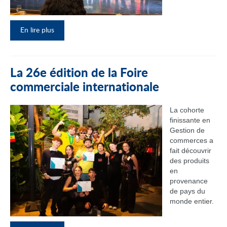
En lire plus
La 26e édition de la Foire
commerciale internationale
La cohorte
finissante en
Gestion de
commerces a
fait découvrir
des produits
en
provenance
de pays du
monde entier.