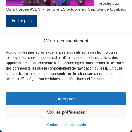
prestigieux
Gala Forces AVENIR, tenu le 15 octobre au Capitole de Québec.
En lire plus
Gérer le consentement
Inauguration du nouveau pavillon, le
Pour offrir les meilleures expériences, nous utilisons des technologies
bloc F
telles que les cookies pour stocker et/ou accéder aux informations des
appareils. Le fait de consentir à ces technologies nous permettra de traiter
Le Collège de
des données telles que le comportement de navigation ou les ID uniques
Maisonneuve
sur ce site. Le fait de ne pas consentir ou de retirer son consentement peut
a inauguré
avoir un effet négatif sur certaines caractéristiques et fonctions.
son tout
nouveau
pavillon, le
Accepter
bloc F, en
présence de
Voir les préférences
plusieurs
membres du
Règles de confidentialité
personnel,
CHOISISSEZ UN PROFIL