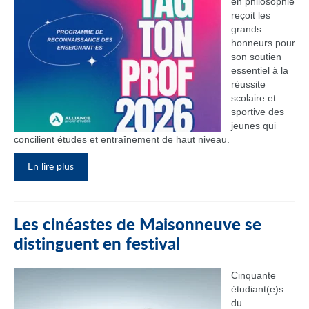
en philosophie
reçoit les
grands
honneurs pour
son soutien
essentiel à la
réussite
scolaire et
sportive des
jeunes qui
concilient études et entraînement de haut niveau.
En lire plus
Les cinéastes de Maisonneuve se
distinguent en festival
Cinquante
étudiant(e)s
du