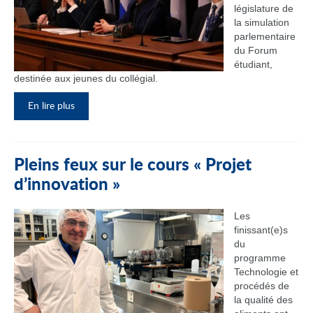
législature de
la simulation
parlementaire
du Forum
étudiant,
destinée aux jeunes du collégial.
En lire plus
Pleins feux sur le cours « Projet
d’innovation »
Les
finissant(e)s
du
programme
Technologie et
procédés de
la qualité des