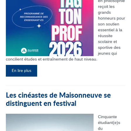
en philosophie
reçoit les
grands
honneurs pour
son soutien
essentiel à la
réussite
scolaire et
sportive des
jeunes qui
concilient études et entraînement de haut niveau.
En lire plus
Les cinéastes de Maisonneuve se
distinguent en festival
Cinquante
étudiant(e)s
du