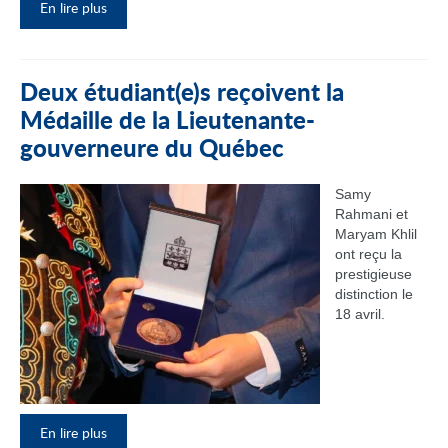
En lire plus
Deux étudiant(e)s reçoivent la
Médaille de la Lieutenante-
gouverneure du Québec
Samy
Rahmani et
Maryam Khlil
ont reçu la
prestigieuse
distinction le
18 avril.
En lire plus