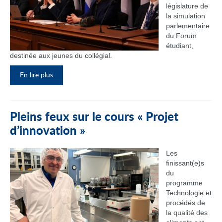
législature de
la simulation
parlementaire
du Forum
étudiant,
destinée aux jeunes du collégial.
En lire plus
Pleins feux sur le cours « Projet
d’innovation »
Les
finissant(e)s
du
programme
Technologie et
procédés de
la qualité des