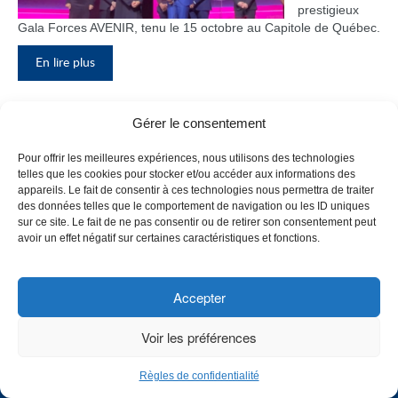
prestigieux
Gala Forces AVENIR, tenu le 15 octobre au Capitole de Québec.
En lire plus
Gérer le consentement
Inauguration du nouveau pavillon, le
Pour offrir les meilleures expériences, nous utilisons des technologies
bloc F
telles que les cookies pour stocker et/ou accéder aux informations des
appareils. Le fait de consentir à ces technologies nous permettra de traiter
Le Collège de
des données telles que le comportement de navigation ou les ID uniques
Maisonneuve
sur ce site. Le fait de ne pas consentir ou de retirer son consentement peut
a inauguré
avoir un effet négatif sur certaines caractéristiques et fonctions.
son tout
nouveau
pavillon, le
Accepter
bloc F, en
présence de
Voir les préférences
plusieurs
membres du
Règles de confidentialité
personnel,
CHOISISSEZ UN PROFIL