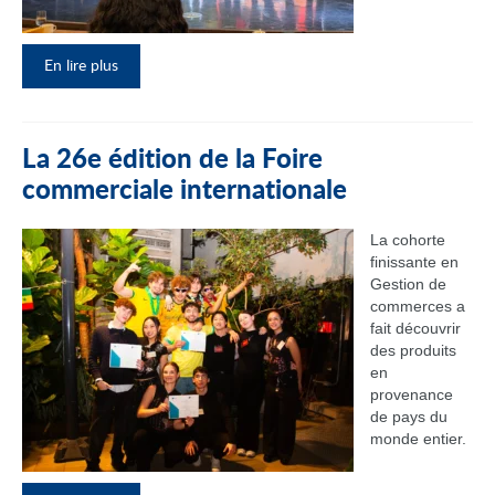
En lire plus
La 26e édition de la Foire
commerciale internationale
La cohorte
finissante en
Gestion de
commerces a
fait découvrir
des produits
en
provenance
de pays du
monde entier.