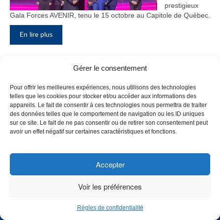
prestigieux
Gala Forces AVENIR, tenu le 15 octobre au Capitole de Québec.
En lire plus
Gérer le consentement
Inauguration du nouveau pavillon, le
Pour offrir les meilleures expériences, nous utilisons des technologies
bloc F
telles que les cookies pour stocker et/ou accéder aux informations des
appareils. Le fait de consentir à ces technologies nous permettra de traiter
Le Collège de
des données telles que le comportement de navigation ou les ID uniques
Maisonneuve
sur ce site. Le fait de ne pas consentir ou de retirer son consentement peut
a inauguré
avoir un effet négatif sur certaines caractéristiques et fonctions.
son tout
nouveau
pavillon, le
Accepter
bloc F, en
présence de
Voir les préférences
plusieurs
membres du
Règles de confidentialité
personnel,
CHOISISSEZ UN PROFIL