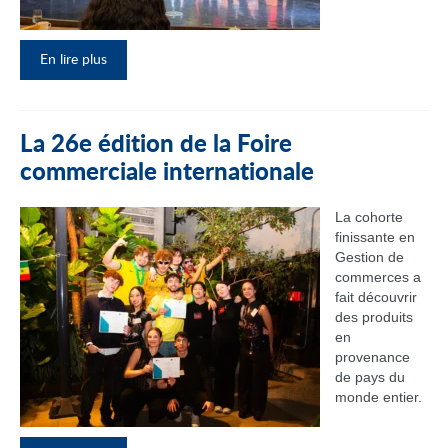
En lire plus
La 26e édition de la Foire
commerciale internationale
La cohorte
finissante en
Gestion de
commerces a
fait découvrir
des produits
en
provenance
de pays du
monde entier.