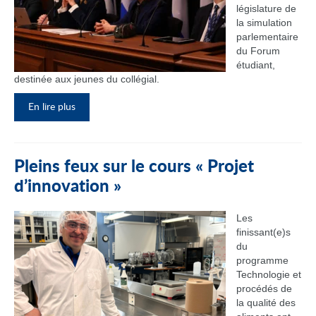
législature de
la simulation
parlementaire
du Forum
étudiant,
destinée aux jeunes du collégial.
En lire plus
Pleins feux sur le cours « Projet
d’innovation »
Les
finissant(e)s
du
programme
Technologie et
procédés de
la qualité des