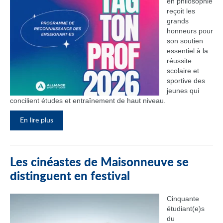
en philosophie
reçoit les
grands
honneurs pour
son soutien
essentiel à la
réussite
scolaire et
sportive des
jeunes qui
concilient études et entraînement de haut niveau.
En lire plus
Les cinéastes de Maisonneuve se
distinguent en festival
Cinquante
étudiant(e)s
du