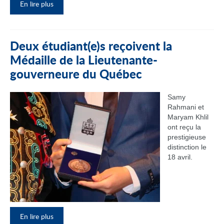
En lire plus
Deux étudiant(e)s reçoivent la
Médaille de la Lieutenante-
gouverneure du Québec
Samy
Rahmani et
Maryam Khlil
ont reçu la
prestigieuse
distinction le
18 avril.
En lire plus