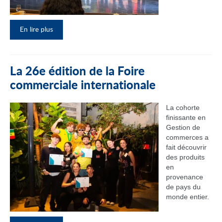
En lire plus
La 26e édition de la Foire
commerciale internationale
La cohorte
finissante en
Gestion de
commerces a
fait découvrir
des produits
en
provenance
de pays du
monde entier.