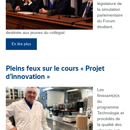
législature de
la simulation
parlementaire
du Forum
étudiant,
destinée aux jeunes du collégial.
En lire plus
Pleins feux sur le cours « Projet
d’innovation »
Les
finissant(e)s
du
programme
Technologie et
procédés de
la qualité des