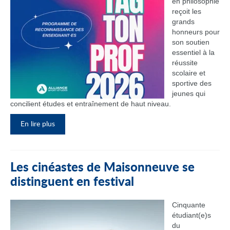
en philosophie
reçoit les
grands
honneurs pour
son soutien
essentiel à la
réussite
scolaire et
sportive des
jeunes qui
concilient études et entraînement de haut niveau.
En lire plus
Les cinéastes de Maisonneuve se
distinguent en festival
Cinquante
étudiant(e)s
du