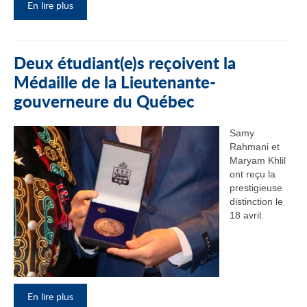
En lire plus
Deux étudiant(e)s reçoivent la
Médaille de la Lieutenante-
gouverneure du Québec
Samy
Rahmani et
Maryam Khlil
ont reçu la
prestigieuse
distinction le
18 avril.
En lire plus