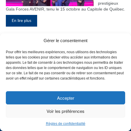
prestigieux
Gala Forces AVENIR, tenu le 15 octobre au Capitole de Québec.
En lire plus
Gérer le consentement
Inauguration du nouveau pavillon, le
Pour offrir les meilleures expériences, nous utilisons des technologies
bloc F
telles que les cookies pour stocker et/ou accéder aux informations des
appareils. Le fait de consentir à ces technologies nous permettra de traiter
Le Collège de
des données telles que le comportement de navigation ou les ID uniques
Maisonneuve
sur ce site. Le fait de ne pas consentir ou de retirer son consentement peut
a inauguré
avoir un effet négatif sur certaines caractéristiques et fonctions.
son tout
nouveau
pavillon, le
Accepter
bloc F, en
présence de
Voir les préférences
plusieurs
membres du
Règles de confidentialité
personnel,
CHOISISSEZ UN PROFIL