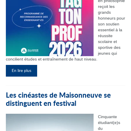
en philosophie
reçoit les
grands
honneurs pour
son soutien
essentiel à la
réussite
scolaire et
sportive des
jeunes qui
concilient études et entraînement de haut niveau.
En lire plus
Les cinéastes de Maisonneuve se
distinguent en festival
Cinquante
étudiant(e)s
du