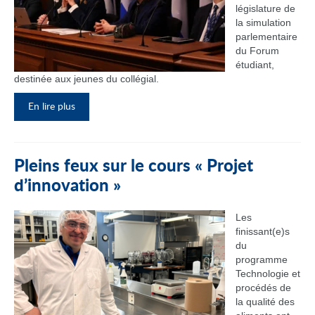
législature de
la simulation
parlementaire
du Forum
étudiant,
destinée aux jeunes du collégial.
En lire plus
Pleins feux sur le cours « Projet
d’innovation »
Les
finissant(e)s
du
programme
Technologie et
procédés de
la qualité des