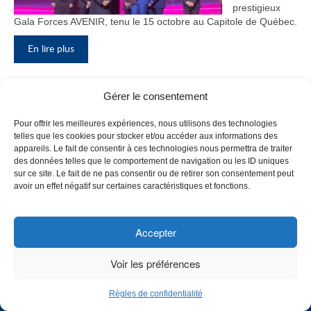
prestigieux
Gala Forces AVENIR, tenu le 15 octobre au Capitole de Québec.
En lire plus
Gérer le consentement
Inauguration du nouveau pavillon, le
Pour offrir les meilleures expériences, nous utilisons des technologies
bloc F
telles que les cookies pour stocker et/ou accéder aux informations des
appareils. Le fait de consentir à ces technologies nous permettra de traiter
Le Collège de
des données telles que le comportement de navigation ou les ID uniques
Maisonneuve
sur ce site. Le fait de ne pas consentir ou de retirer son consentement peut
a inauguré
avoir un effet négatif sur certaines caractéristiques et fonctions.
son tout
nouveau
pavillon, le
Accepter
bloc F, en
présence de
Voir les préférences
plusieurs
membres du
Règles de confidentialité
personnel,
CHOISISSEZ UN PROFIL