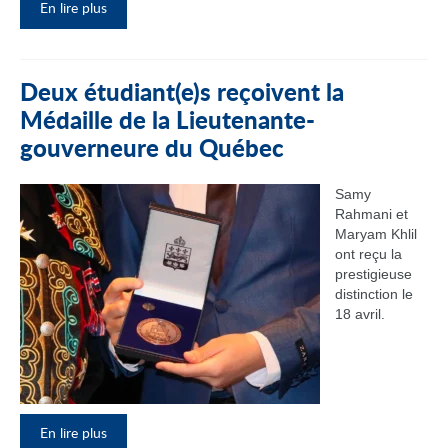
En lire plus
Deux étudiant(e)s reçoivent la
Médaille de la Lieutenante-
gouverneure du Québec
Samy
Rahmani et
Maryam Khlil
ont reçu la
prestigieuse
distinction le
18 avril.
En lire plus