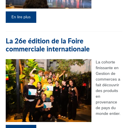
En lire plus
La 26e édition de la Foire
commerciale internationale
La cohorte
finissante en
Gestion de
commerces a
fait découvrir
des produits
en
provenance
de pays du
monde entier.