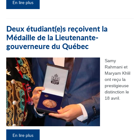
En lire plus
Deux étudiant(e)s reçoivent la
Médaille de la Lieutenante-
gouverneure du Québec
Samy
Rahmani et
Maryam Khlil
ont reçu la
prestigieuse
distinction le
18 avril.
En lire plus