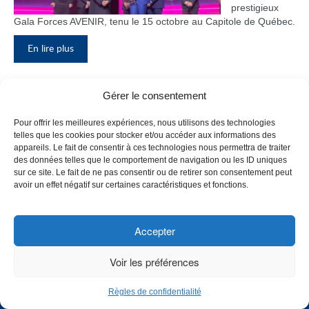
prestigieux
Gala Forces AVENIR, tenu le 15 octobre au Capitole de Québec.
En lire plus
Gérer le consentement
Inauguration du nouveau pavillon, le
Pour offrir les meilleures expériences, nous utilisons des technologies
bloc F
telles que les cookies pour stocker et/ou accéder aux informations des
appareils. Le fait de consentir à ces technologies nous permettra de traiter
Le Collège de
des données telles que le comportement de navigation ou les ID uniques
Maisonneuve
sur ce site. Le fait de ne pas consentir ou de retirer son consentement peut
a inauguré
avoir un effet négatif sur certaines caractéristiques et fonctions.
son tout
nouveau
pavillon, le
Accepter
bloc F, en
présence de
Voir les préférences
plusieurs
membres du
Règles de confidentialité
personnel,
CHOISISSEZ UN PROFIL