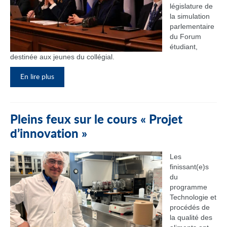
législature de
la simulation
parlementaire
du Forum
étudiant,
destinée aux jeunes du collégial.
En lire plus
Pleins feux sur le cours « Projet
d’innovation »
Les
finissant(e)s
du
programme
Technologie et
procédés de
la qualité des