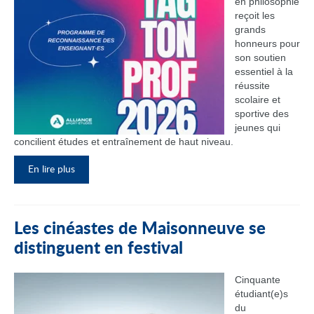
en philosophie
reçoit les
grands
honneurs pour
son soutien
essentiel à la
réussite
scolaire et
sportive des
jeunes qui
concilient études et entraînement de haut niveau.
En lire plus
Les cinéastes de Maisonneuve se
distinguent en festival
Cinquante
étudiant(e)s
du