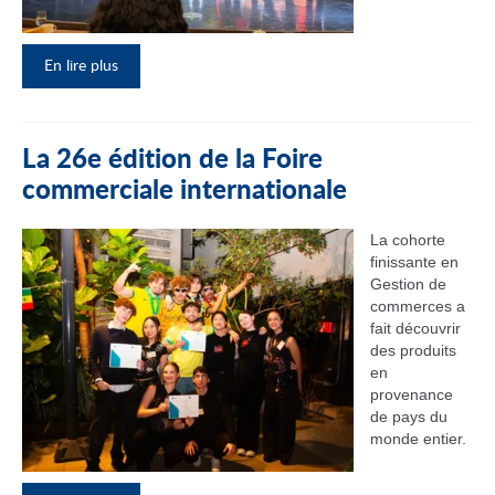
En lire plus
La 26e édition de la Foire
commerciale internationale
La cohorte
finissante en
Gestion de
commerces a
fait découvrir
des produits
en
provenance
de pays du
monde entier.