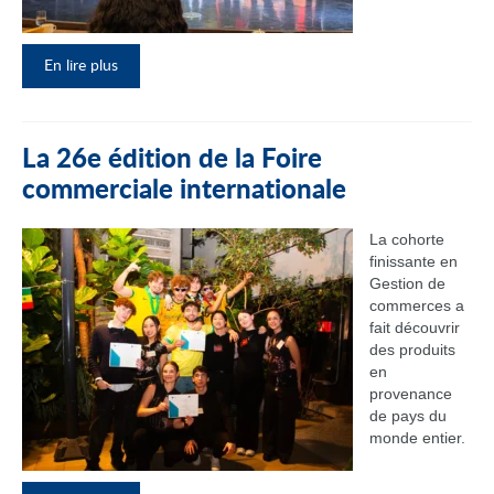
En lire plus
La 26e édition de la Foire
commerciale internationale
La cohorte
finissante en
Gestion de
commerces a
fait découvrir
des produits
en
provenance
de pays du
monde entier.