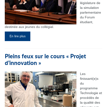
législature de
la simulation
parlementaire
du Forum
étudiant,
destinée aux jeunes du collégial.
En lire plus
Pleins feux sur le cours « Projet
d’innovation »
Les
finissant(e)s
du
programme
Technologie et
procédés de
la qualité des