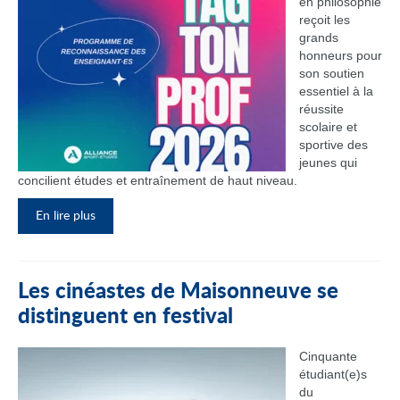
en philosophie
reçoit les
grands
honneurs pour
son soutien
essentiel à la
réussite
scolaire et
sportive des
jeunes qui
concilient études et entraînement de haut niveau.
En lire plus
Les cinéastes de Maisonneuve se
distinguent en festival
Cinquante
étudiant(e)s
du