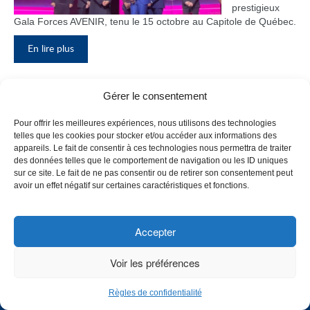
prestigieux
Gala Forces AVENIR, tenu le 15 octobre au Capitole de Québec.
En lire plus
Gérer le consentement
Inauguration du nouveau pavillon, le
Pour offrir les meilleures expériences, nous utilisons des technologies
bloc F
telles que les cookies pour stocker et/ou accéder aux informations des
appareils. Le fait de consentir à ces technologies nous permettra de traiter
Le Collège de
des données telles que le comportement de navigation ou les ID uniques
Maisonneuve
sur ce site. Le fait de ne pas consentir ou de retirer son consentement peut
a inauguré
avoir un effet négatif sur certaines caractéristiques et fonctions.
son tout
nouveau
pavillon, le
Accepter
bloc F, en
présence de
Voir les préférences
plusieurs
membres du
Règles de confidentialité
personnel,
CHOISISSEZ UN PROFIL