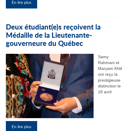
En lire plus
Deux étudiant(e)s reçoivent la
Médaille de la Lieutenante-
gouverneure du Québec
Samy
Rahmani et
Maryam Khlil
ont reçu la
prestigieuse
distinction le
18 avril.
En lire plus