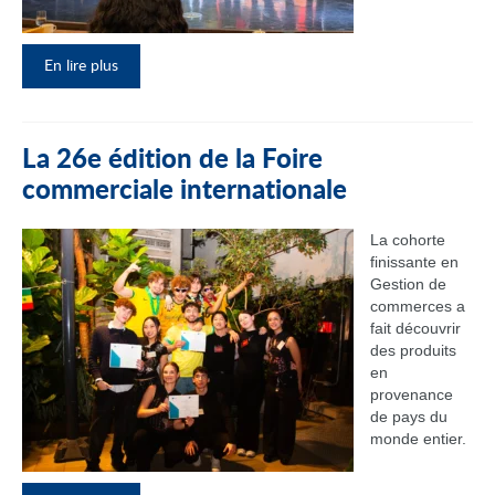
En lire plus
La 26e édition de la Foire
commerciale internationale
La cohorte
finissante en
Gestion de
commerces a
fait découvrir
des produits
en
provenance
de pays du
monde entier.