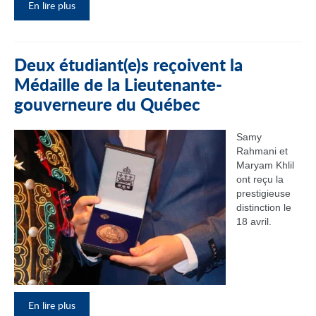
En lire plus
Deux étudiant(e)s reçoivent la
Médaille de la Lieutenante-
gouverneure du Québec
Samy
Rahmani et
Maryam Khlil
ont reçu la
prestigieuse
distinction le
18 avril.
En lire plus