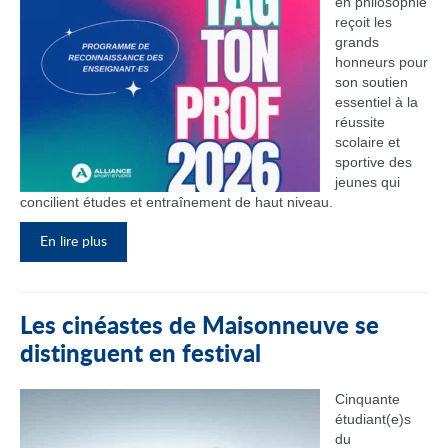
en philosophie
reçoit les
grands
honneurs pour
son soutien
essentiel à la
réussite
scolaire et
sportive des
jeunes qui
concilient études et entraînement de haut niveau.
En lire plus
Les cinéastes de Maisonneuve se
distinguent en festival
Cinquante
étudiant(e)s
du