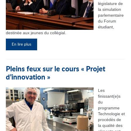
législature de
la simulation
parlementaire
du Forum
étudiant,
destinée aux jeunes du collégial.
En lire plus
Pleins feux sur le cours « Projet
d’innovation »
Les
finissant(e)s
du
programme
Technologie et
procédés de
la qualité des