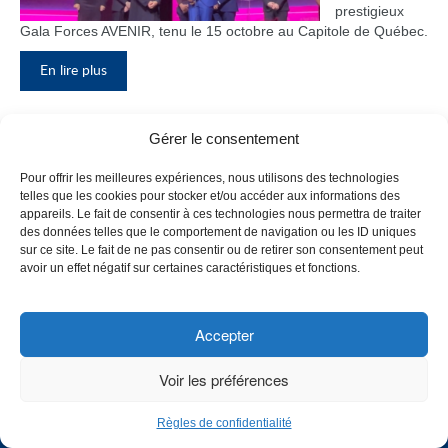
prestigieux
Gala Forces AVENIR, tenu le 15 octobre au Capitole de Québec.
En lire plus
Gérer le consentement
Inauguration du nouveau pavillon, le
Pour offrir les meilleures expériences, nous utilisons des technologies
bloc F
telles que les cookies pour stocker et/ou accéder aux informations des
appareils. Le fait de consentir à ces technologies nous permettra de traiter
Le Collège de
des données telles que le comportement de navigation ou les ID uniques
Maisonneuve
sur ce site. Le fait de ne pas consentir ou de retirer son consentement peut
a inauguré
avoir un effet négatif sur certaines caractéristiques et fonctions.
son tout
nouveau
pavillon, le
Accepter
bloc F, en
présence de
Voir les préférences
plusieurs
membres du
Règles de confidentialité
personnel,
CHOISISSEZ UN PROFIL