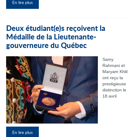
En lire plus
Deux étudiant(e)s reçoivent la
Médaille de la Lieutenante-
gouverneure du Québec
Samy
Rahmani et
Maryam Khlil
ont reçu la
prestigieuse
distinction le
18 avril.
En lire plus