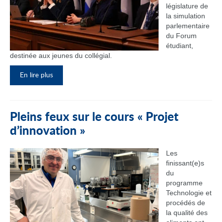
législature de
la simulation
parlementaire
du Forum
étudiant,
destinée aux jeunes du collégial.
En lire plus
Pleins feux sur le cours « Projet
d’innovation »
Les
finissant(e)s
du
programme
Technologie et
procédés de
la qualité des