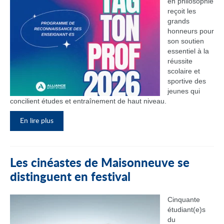
en philosophie
reçoit les
grands
honneurs pour
son soutien
essentiel à la
réussite
scolaire et
sportive des
jeunes qui
concilient études et entraînement de haut niveau.
En lire plus
Les cinéastes de Maisonneuve se
distinguent en festival
Cinquante
étudiant(e)s
du