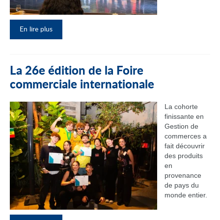
En lire plus
La 26e édition de la Foire
commerciale internationale
La cohorte
finissante en
Gestion de
commerces a
fait découvrir
des produits
en
provenance
de pays du
monde entier.