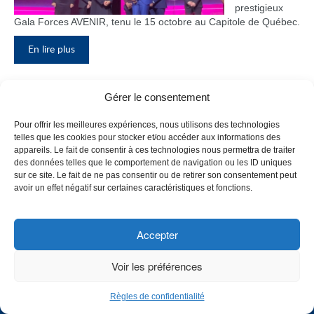
prestigieux
Gala Forces AVENIR, tenu le 15 octobre au Capitole de Québec.
En lire plus
Gérer le consentement
Inauguration du nouveau pavillon, le
Pour offrir les meilleures expériences, nous utilisons des technologies
bloc F
telles que les cookies pour stocker et/ou accéder aux informations des
appareils. Le fait de consentir à ces technologies nous permettra de traiter
Le Collège de
des données telles que le comportement de navigation ou les ID uniques
Maisonneuve
sur ce site. Le fait de ne pas consentir ou de retirer son consentement peut
a inauguré
avoir un effet négatif sur certaines caractéristiques et fonctions.
son tout
nouveau
pavillon, le
Accepter
bloc F, en
présence de
Voir les préférences
plusieurs
membres du
Règles de confidentialité
personnel,
CHOISISSEZ UN PROFIL