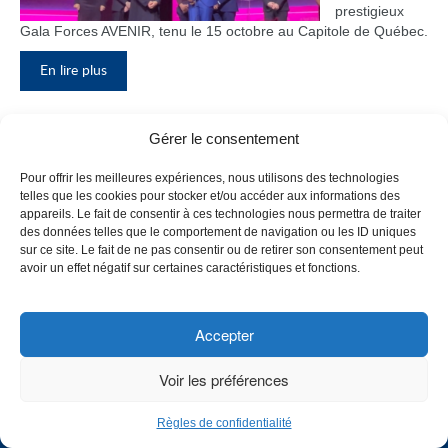
prestigieux
Gala Forces AVENIR, tenu le 15 octobre au Capitole de Québec.
En lire plus
Gérer le consentement
Inauguration du nouveau pavillon, le
Pour offrir les meilleures expériences, nous utilisons des technologies
bloc F
telles que les cookies pour stocker et/ou accéder aux informations des
appareils. Le fait de consentir à ces technologies nous permettra de traiter
Le Collège de
des données telles que le comportement de navigation ou les ID uniques
Maisonneuve
sur ce site. Le fait de ne pas consentir ou de retirer son consentement peut
a inauguré
avoir un effet négatif sur certaines caractéristiques et fonctions.
son tout
nouveau
pavillon, le
Accepter
bloc F, en
présence de
Voir les préférences
plusieurs
membres du
Règles de confidentialité
personnel,
CHOISISSEZ UN PROFIL