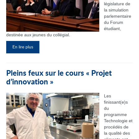
législature de
la simulation
parlementaire
du Forum
étudiant,
destinée aux jeunes du collégial.
En lire plus
Pleins feux sur le cours « Projet
d’innovation »
Les
finissant(e)s
du
programme
Technologie et
procédés de
la qualité des