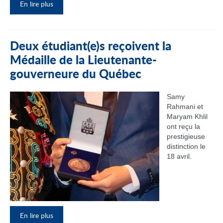
En lire plus
Deux étudiant(e)s reçoivent la
Médaille de la Lieutenante-
gouverneure du Québec
Samy
Rahmani et
Maryam Khlil
ont reçu la
prestigieuse
distinction le
18 avril.
En lire plus