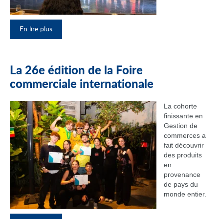
En lire plus
La 26e édition de la Foire
commerciale internationale
La cohorte
finissante en
Gestion de
commerces a
fait découvrir
des produits
en
provenance
de pays du
monde entier.