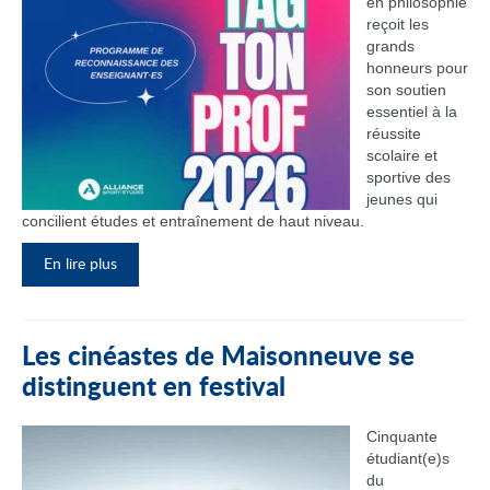
en philosophie
reçoit les
grands
honneurs pour
son soutien
essentiel à la
réussite
scolaire et
sportive des
jeunes qui
concilient études et entraînement de haut niveau.
En lire plus
Les cinéastes de Maisonneuve se
distinguent en festival
Cinquante
étudiant(e)s
du