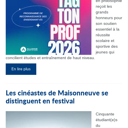
en philosophie
reçoit les
grands
honneurs pour
son soutien
essentiel à la
réussite
scolaire et
sportive des
jeunes qui
concilient études et entraînement de haut niveau.
En lire plus
Les cinéastes de Maisonneuve se
distinguent en festival
Cinquante
étudiant(e)s
du