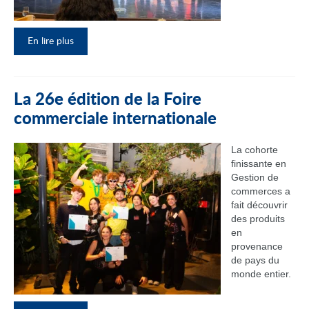
En lire plus
La 26e édition de la Foire
commerciale internationale
La cohorte
finissante en
Gestion de
commerces a
fait découvrir
des produits
en
provenance
de pays du
monde entier.