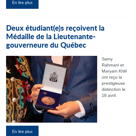
En lire plus
Deux étudiant(e)s reçoivent la
Médaille de la Lieutenante-
gouverneure du Québec
Samy
Rahmani et
Maryam Khlil
ont reçu la
prestigieuse
distinction le
18 avril.
En lire plus