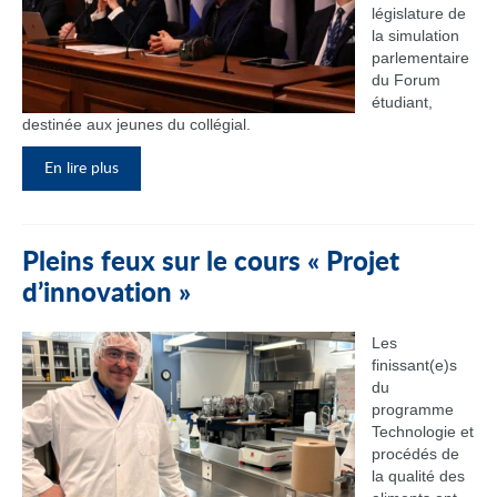
législature de
la simulation
parlementaire
du Forum
étudiant,
destinée aux jeunes du collégial.
En lire plus
Pleins feux sur le cours « Projet
d’innovation »
Les
finissant(e)s
du
programme
Technologie et
procédés de
la qualité des