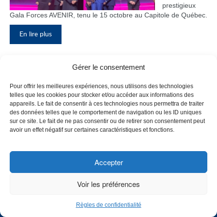
prestigieux
Gala Forces AVENIR, tenu le 15 octobre au Capitole de Québec.
En lire plus
Gérer le consentement
Inauguration du nouveau pavillon, le
Pour offrir les meilleures expériences, nous utilisons des technologies
bloc F
telles que les cookies pour stocker et/ou accéder aux informations des
appareils. Le fait de consentir à ces technologies nous permettra de traiter
Le Collège de
des données telles que le comportement de navigation ou les ID uniques
Maisonneuve
sur ce site. Le fait de ne pas consentir ou de retirer son consentement peut
a inauguré
avoir un effet négatif sur certaines caractéristiques et fonctions.
son tout
nouveau
pavillon, le
Accepter
bloc F, en
présence de
Voir les préférences
plusieurs
membres du
Règles de confidentialité
personnel,
CHOISISSEZ UN PROFIL