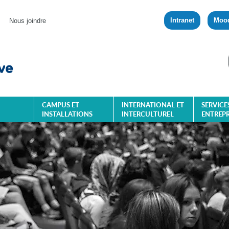
Intranet
Moo
Nous joindre
CAMPUS ET
INTERNATIONAL ET
SERVICE
INSTALLATIONS
INTERCULTUREL
ENTREPR