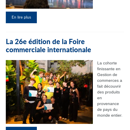
En lire plus
La 26e édition de la Foire
commerciale internationale
La cohorte
finissante en
Gestion de
commerces a
fait découvrir
des produits
en
provenance
de pays du
monde entier.