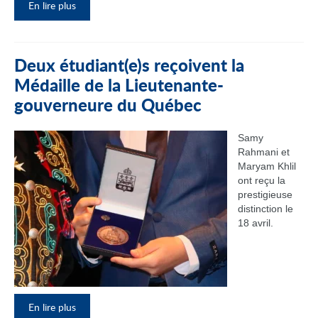
En lire plus
Deux étudiant(e)s reçoivent la
Médaille de la Lieutenante-
gouverneure du Québec
Samy
Rahmani et
Maryam Khlil
ont reçu la
prestigieuse
distinction le
18 avril.
En lire plus