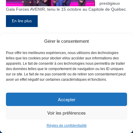
prestigieux
Gala Forces AVENIR, tenu le 15 octobre au Capitole de Québec.
En lire plus
Gérer le consentement
Inauguration du nouveau pavillon, le
Pour offrir les meilleures expériences, nous utilisons des technologies
bloc F
telles que les cookies pour stocker et/ou accéder aux informations des
appareils. Le fait de consentir à ces technologies nous permettra de traiter
Le Collège de
des données telles que le comportement de navigation ou les ID uniques
Maisonneuve
sur ce site. Le fait de ne pas consentir ou de retirer son consentement peut
a inauguré
avoir un effet négatif sur certaines caractéristiques et fonctions.
son tout
nouveau
pavillon, le
Accepter
bloc F, en
présence de
Voir les préférences
plusieurs
membres du
Règles de confidentialité
personnel,
CHOISISSEZ UN PROFIL