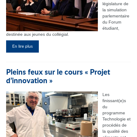
législature de
la simulation
parlementaire
du Forum
étudiant,
destinée aux jeunes du collégial.
En lire plus
Pleins feux sur le cours « Projet
d’innovation »
Les
finissant(e)s
du
programme
Technologie et
procédés de
la qualité des