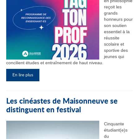
en philosophie
reçoit les
grands
honneurs pour
son soutien
essentiel à la
réussite
scolaire et
sportive des
jeunes qui
concilient études et entraînement de haut niveau.
En lire plus
Les cinéastes de Maisonneuve se
distinguent en festival
Cinquante
étudiant(e)s
du